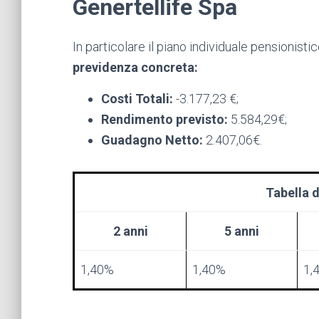
Genertellife Spa
In particolare il piano individuale pensionisti
previdenza concreta:
Costi Totali:
-3.177,23
€;
Rendimento
previsto
:
5.584,29€;
Guadagno Netto:
2.407,06€.
Tabella d
2 anni
5 anni
1,40%
1,40%
1,