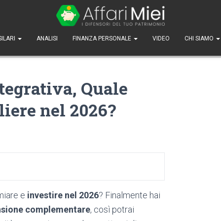
SILARI
ANALISI
FINANZA PERSONALE
VIDEO
CHI SIAMO
tegrativa, Quale
iere nel 2026?
miare e
investire nel 2026
? Finalmente hai
nsione complementare
, così potrai