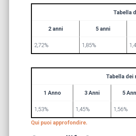
Tabella d
2 anni
5 anni
2,72%
1,85%
1,
Tabella dei
1 Anno
3 Anni
5 Ann
1,53%
1,45%
1,56%
Qui puoi approfondire.