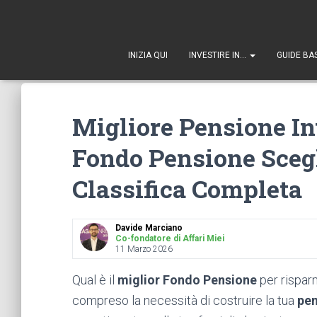
1
INIZIA QUI
INVESTIRE IN…
GUIDE BA
Migliore Pensione In
Fondo Pensione Scegl
Classifica Completa
Davide Marciano
Co-fondatore di Affari Miei
11 Marzo 2026
Qual è il
miglior
Fondo Pensione
per rispar
compreso la necessità di costruire la tua
pe