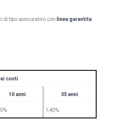
co di tipo assicurativo con
linea garantita
ei costi
10 anni
35 anni
40%
1,40%