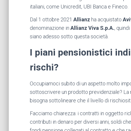
italiani, come Unicredit, UBI Banca e Fineco.
Dal 1 ottobre 2021
Allianz
ha acquistato
Avi
denominazione in
Allianz Viva S.p.A.
, quind
siano adesso sotto questa società.
I piani pensionistici in
rischi?
Occupiamoci subito di un aspetto molto impo
sottoscrivere un prodotto previdenziale? La
bisogna sottolineare che il livello di rischiosit
Facciamo chiarezza: i contratti in oggetto ri
contributi in denaro per diversi anni, soldi ch
fondi pensione collegati al contratto e che rac