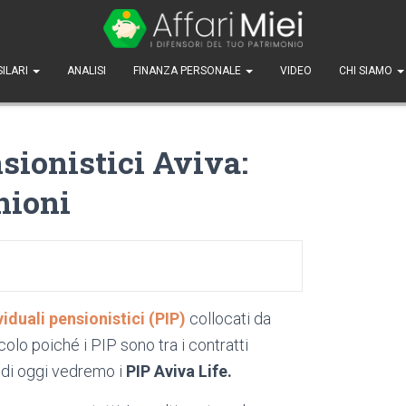
SILARI
ANALISI
FINANZA PERSONALE
VIDEO
CHI SIAMO
sionistici Aviva:
nioni
viduali pensionistici (PIP)
collocati da
olo poiché i PIP sono tra i contratti
ndi oggi vedremo i
PIP Aviva Life.