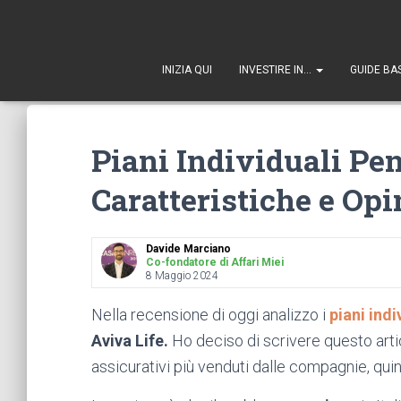
1
INIZIA QUI
INVESTIRE IN…
GUIDE BA
Piani Individuali Pen
Caratteristiche e Opi
Davide Marciano
Co-fondatore di Affari Miei
8 Maggio 2024
Nella recensione di oggi analizzo i
piani indi
Aviva Life.
Ho deciso di scrivere questo artic
assicurativi più venduti dalle compagnie, qui