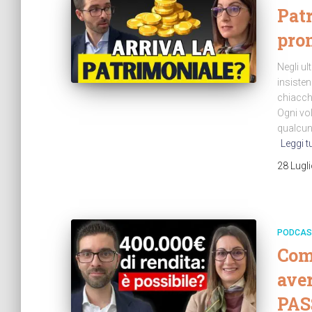
Pat
pro
Negli ul
insisten
chiacchi
Ogni vol
qualcuno
Leggi t
28 Lugl
PODCAS
Come
ave
PAS