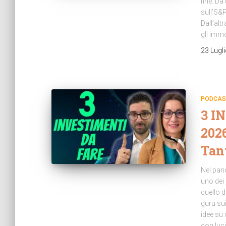
fine. Da
sull’S&P
Dall’alt
gli immo
23 Lugl
PODCAS
3 I
2026
Tan
Nel pan
uno dei 
quello d
guru sui
idee su 
con luci