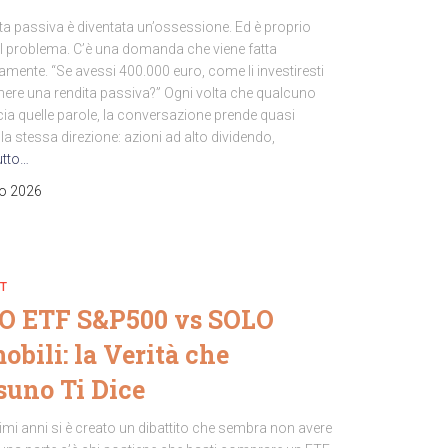
ta passiva è diventata un’ossessione. Ed è proprio
il problema. C’è una domanda che viene fatta
mente. “Se avessi 400.000 euro, come li investiresti
enere una rendita passiva?” Ogni volta che qualcuno
ia quelle parole, la conversazione prende quasi
a stessa direzione: azioni ad alto dividendo,
utto…
io 2026
T
O ETF S&P500 vs SOLO
bili: la Verità che
suno Ti Dice
timi anni si è creato un dibattito che sembra non avere