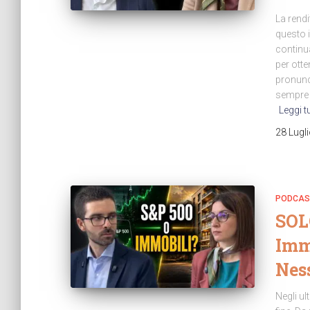
La rendi
questo 
continua
per ott
pronunc
sempre l
Leggi t
28 Lugl
PODCAS
SOL
Immo
Nes
Negli ul