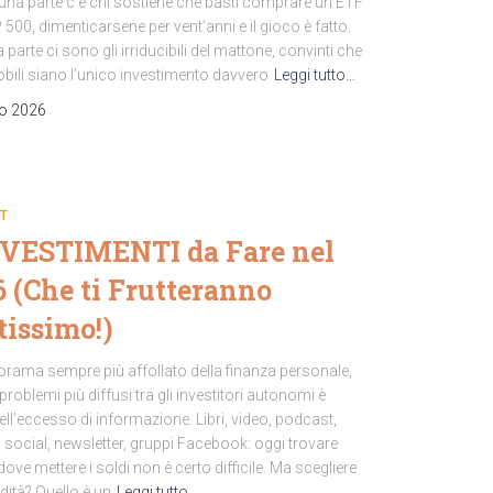
 una parte c’è chi sostiene che basti comprare un ETF
 500, dimenticarsene per vent’anni e il gioco è fatto.
ra parte ci sono gli irriducibili del mattone, convinti che
bili siano l’unico investimento davvero
Leggi tutto…
io 2026
T
NVESTIMENTI da Fare nel
 (Che ti Frutteranno
tissimo!)
orama sempre più affollato della finanza personale,
problemi più diffusi tra gli investitori autonomi è
ell’eccesso di informazione. Libri, video, podcast,
 social, newsletter, gruppi Facebook: oggi trovare
dove mettere i soldi non è certo difficile. Ma scegliere
dità? Quello è un
Leggi tutto…