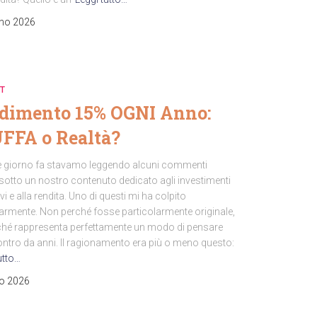
no 2026
T
dimento 15% OGNI Anno:
FFA o Realtà?
 giorno fa stavamo leggendo alcuni commenti
 sotto un nostro contenuto dedicato agli investimenti
ivi e alla rendita. Uno di questi mi ha colpito
larmente. Non perché fosse particolarmente originale,
hé rappresenta perfettamente un modo di pensare
ontro da anni. Il ragionamento era più o meno questo:
utto…
o 2026