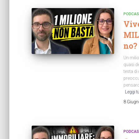
PODCAS
Viv
MILI
no?
Un milio
quasi de
testa d
preoccu
pensarci
Leggi t
8 Giugn
PODCAS