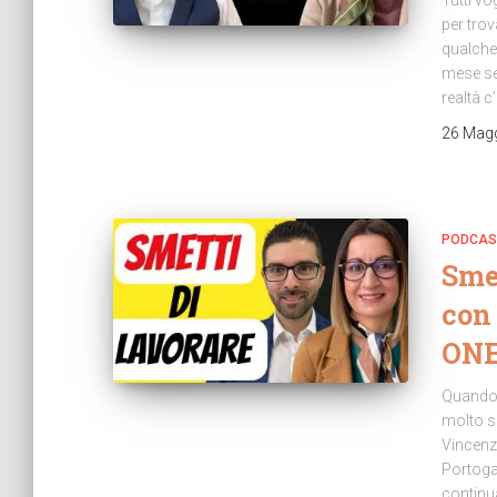
Tutti vo
per trov
qualche 
mese sen
realtà c
26 Mag
PODCAS
Smet
con 
ON
Quando s
molto so
Vincenzo
Portogal
continu