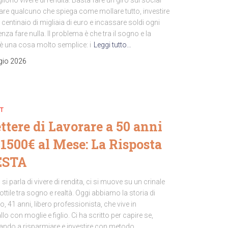
gliono vivere di rendita. Basta fare un giro sui social
are qualcuno che spiega come mollare tutto, investire
centinaio di migliaia di euro e incassare soldi ogni
za fare nulla. Il problema è che tra il sogno e la
’è una cosa molto semplice: i
Leggi tutto…
gio 2026
T
tere di Lavorare a 50 anni
1500€ al Mese: La Risposta
ESTA
i parla di vivere di rendita, ci si muove su un crinale
ttile tra sogno e realtà. Oggi abbiamo la storia di
, 41 anni, libero professionista, che vive in
lo con moglie e figlio. Ci ha scritto per capire se,
ando a risparmiare e investire con metodo,