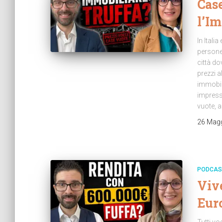
Case
l’I
In Ital
persone
città d
prezzi al
immobili
impressi
vuote, 
26 Mag
PODCAS
Vive
Eur