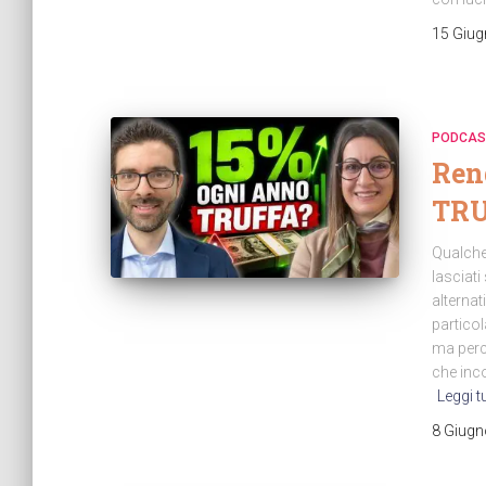
15 Giug
PODCAS
Ren
TRU
Qualche
lasciati
alternat
partico
ma perc
che inc
Leggi t
8 Giugn