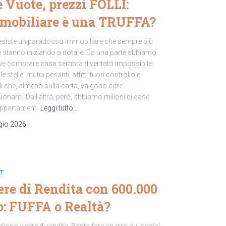
 Vuote, prezzi FOLLI:
mmobiliare è una TRUFFA?
ia esiste un paradosso immobiliare che sempre più
 stanno iniziando a notare. Da una parte abbiamo
ove comprare casa sembra diventato impossibile:
le stelle, mutui pesanti, affitti fuori controllo e
 che, almeno sulla carta, valgono cifre
onanti. Dall’altra, però, abbiamo milioni di case
appartamenti
Leggi tutto…
gio 2026
T
re di Rendita con 600.000
o: FUFFA o Realtà?