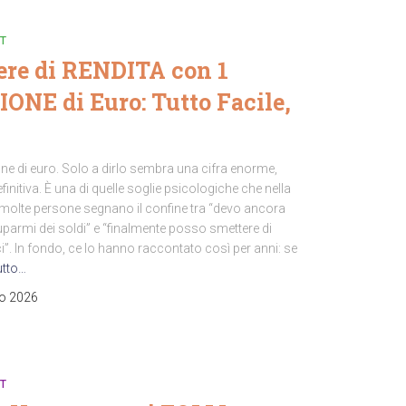
T
ere di RENDITA con 1
ONE di Euro: Tutto Facile,
ne di euro. Solo a dirlo sembra una cifra enorme,
finitiva. È una di quelle soglie psicologiche che nella
i molte persone segnano il confine tra “devo ancora
parmi dei soldi” e “finalmente posso smettere di
”. In fondo, ce lo hanno raccontato così per anni: se
utto…
o 2026
T