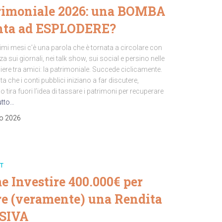
rimoniale 2026: una BOMBA
nta ad ESPLODERE?
timi mesi c’è una parola che è tornata a circolare con
za sui giornali, nei talk show, sui social e persino nelle
ere tra amici: la patrimoniale. Succede ciclicamente.
ta che i conti pubblici iniziano a far discutere,
 tira fuori l’idea di tassare i patrimoni per recuperare
utto…
io 2026
T
 Investire 400.000€ per
re (veramente) una Rendita
SIVA