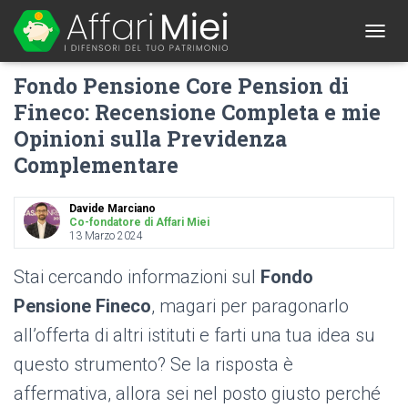
1
T
O
Fondo Pensione Core Pension di
G
G
Fineco: Recensione Completa e mie
L
Opinioni sulla Previdenza
E
N
Complementare
A
V
I
Davide Marciano
G
Co-fondatore di Affari Miei
A
13 Marzo 2024
T
I
Stai cercando informazioni sul
Fondo
O
Pensione Fineco
, magari per paragonarlo
N
all’offerta di altri istituti e farti una tua idea su
questo strumento? Se la risposta è
affermativa, allora sei nel posto giusto perché