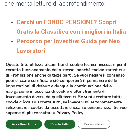
che merita letture di approfondimento:
Cerchi un FONDO PENSIONE? Scopri
Gratis la Classifica con i migliori in Italia
Percorso per Investire: Guida per Neo
Lavoratori
Percorso per Investire: Guida per Giovani
Questo Sito utilizza alcuni tipi di cookie tecnici necessari per il
Coppie con Figli
corretto funzionamento dello stesso, nonché cookie statistici e
di Profilazione anche di terze parti. Se vuoi negare il consenso
Percorso per Investire: Guida per Mezza
puoi cliccare su rifiuta e ciò comporterà il permanere delle
impostazioni di default e dunque la continuazione della
Età
navigazione in assenza di cookie o altri strumenti di
tracciamento diversi da quelli tecnici. Se vuoi accettare tutti i
Percorso per Investire: Guida per Over
cookie clicca su accetta tutti, se invece vuoi autonomamente
65
selezionare i cookie da accettare clicca su personalizza. Se vuoi
saperne di più consulta la
Privacy Policy
.
Accettare tutto
Rifiuta tutto
Personalizza
Trova su
Affari Miei
un modo per investire i tuoi