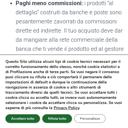
Paghi meno commissioni:
i prodotti “al
dettaglio” costruiti da banche e poste sono
pesantemente zavorrati da commissioni
dirette ed indirette. Il tuo acquisto deve dar
da mangiare alla rete commerciale della
banca che ti vende il prodotto ed al gestore
del fondo che, sovente, attua una gestione
Questo Sito utilizza alcuni tipi di cookie tecnici necessari per il
molto costosa. Senza entrare troppo nel
corretto funzionamento dello stesso, nonché cookie statistici e
di Profilazione anche di terze parti. Se vuoi negare il consenso
merito (
qui
ti spiego qualcosa in più sui
puoi cliccare su rifiuta e ciò comporterà il permanere delle
impostazioni di default e dunque la continuazione della
fondi comuni), possiamo semplicemente
navigazione in assenza di cookie o altri strumenti di
tracciamento diversi da quelli tecnici. Se vuoi accettare tutti i
dire che un ETF scelto bene ha un costo
cookie clicca su accetta tutti, se invece vuoi autonomamente
selezionare i cookie da accettare clicca su personalizza. Se vuoi
annuo fisso (in genere inferiore
saperne di più consulta la
Privacy Policy
.
all’1%) mentre un prodotto già
Accettare tutto
Rifiuta tutto
Personalizza
impacchettato può costare fino al 4%