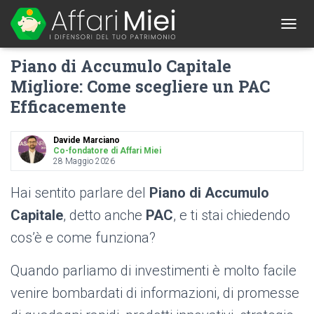
1
T
O
Piano di Accumulo Capitale
G
G
Migliore: Come scegliere un PAC
L
Efficacemente
E
N
A
Davide Marciano
V
Co-fondatore di Affari Miei
I
28 Maggio 2026
G
A
Hai sentito parlare del
Piano di Accumulo
T
I
Capitale
, detto anche
PAC
,
e ti stai chiedendo
O
cos’è e come funziona?
N
Quando parliamo di investimenti è molto facile
venire bombardati di informazioni, di promesse