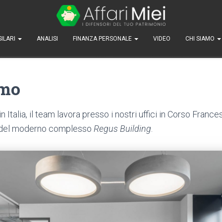
SILARI
ANALISI
FINANZA PERSONALE
VIDEO
CHI SIAMO
amo
in Italia, il team lavora presso i nostri uffici in Corso Franc
no del moderno complesso
Regus Building
.