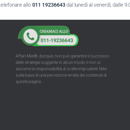
telefonare allo
011 19236643
dal lunedì al venerdì, dalle 9.
Affari Miei®, dunque, non può garantire il successo
delle strategie suggerite in alcun modo e non si
assume la responsabilità di scelte imprudenti fatte
sulla base di una percezione errata dei contenuti di
queste pagine.