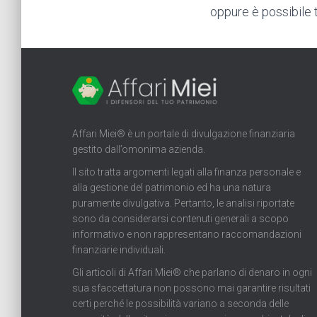
oppure è possibile 
Affari Miei® è un portale di divulgazione finanziaria
gestito dall’omonima azienda.
Il sito tratta argomenti legati alla finanza personale e
alla gestione del patrimonio ed ha una natura
puramente divulgativa. Pertanto, le analisi riportate
sono da considerarsi contenuti generali a scopo
informativo e non rappresentano raccomandazioni
finanziarie individuali.
Gli articoli di Affari Miei® che parlano di denaro in ogni
sua sfaccettatura non possono mai garantire risultati
certi perché le possibilità variano a seconda delle