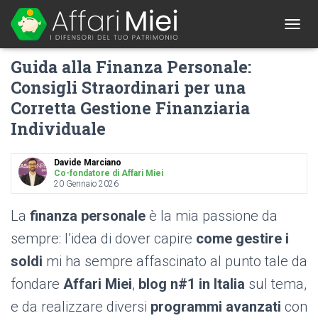
1
T
O
Guida alla Finanza Personale:
G
G
Consigli Straordinari per una
L
Corretta Gestione Finanziaria
E
N
Individuale
A
V
I
Davide Marciano
G
Co-fondatore di Affari Miei
A
20 Gennaio 2026
T
I
La
finanza personale
è la mia passione da
O
sempre: l’idea di dover capire
come gestire i
N
soldi
mi ha sempre affascinato al punto tale da
fondare
Affari Miei
,
blog n#1 in Italia
sul tema,
e da realizzare diversi
programmi avanzati
con