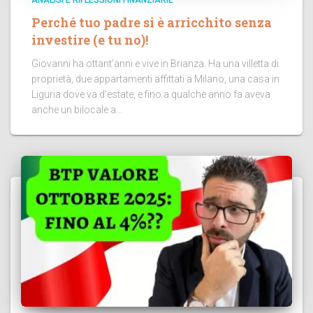
ANALISI E RIFLESSIONI FINANZIARIE
Perché tuo padre si è arricchito senza
investire (e tu no)!
Giovanni ha ottant’anni e vive in Brianza. Ha una villetta di
proprietà, due appartamenti affittati a Milano, una casa in
Liguria dove va d’estate, e fino a qualche anno fa aveva
anche un bilocale a...