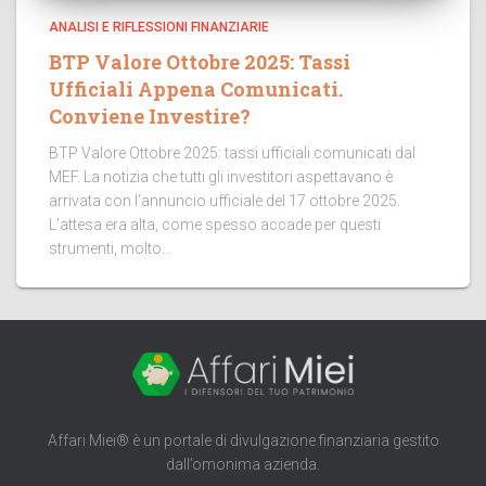
ANALISI E RIFLESSIONI FINANZIARIE
BTP Valore Ottobre 2025: Tassi
Ufficiali Appena Comunicati.
Conviene Investire?
BTP Valore Ottobre 2025: tassi ufficiali comunicati dal
MEF. La notizia che tutti gli investitori aspettavano è
arrivata con l’annuncio ufficiale del 17 ottobre 2025.
L’attesa era alta, come spesso accade per questi
strumenti, molto...
Affari Miei® è un portale di divulgazione finanziaria gestito
dall’omonima azienda.