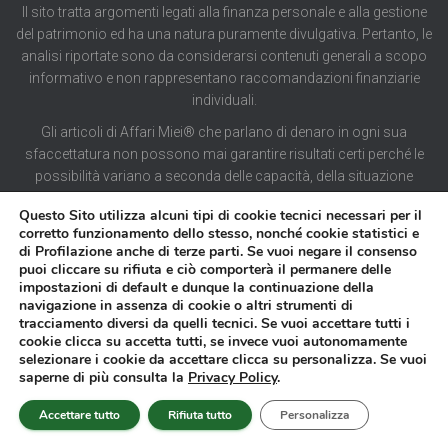
Il sito tratta argomenti legati alla finanza personale e alla gestione
del patrimonio ed ha una natura puramente divulgativa. Pertanto, le
analisi riportate sono da considerarsi contenuti generali a scopo
informativo e non rappresentano raccomandazioni finanziarie
individuali.
Gli articoli di Affari Miei® che parlano di denaro in ogni sua
sfaccettatura non possono mai garantire risultati certi perché le
possibilità variano a seconda delle capacità, della situazione
economica e ambientale di chi legge.
Questo Sito utilizza alcuni tipi di cookie tecnici necessari per il
corretto funzionamento dello stesso, nonché cookie statistici e
Affari Miei®, dunque, non può garantire il successo delle strategie
di Profilazione anche di terze parti. Se vuoi negare il consenso
puoi cliccare su rifiuta e ciò comporterà il permanere delle
suggerite in alcun modo e non si assume la responsabilità di
impostazioni di default e dunque la continuazione della
scelte imprudenti fatte sulla base di una percezione errata dei
navigazione in assenza di cookie o altri strumenti di
contenuti di queste pagine.
tracciamento diversi da quelli tecnici. Se vuoi accettare tutti i
cookie clicca su accetta tutti, se invece vuoi autonomamente
selezionare i cookie da accettare clicca su personalizza. Se vuoi
saperne di più consulta la
Privacy Policy
.
Accettare tutto
Rifiuta tutto
Personalizza