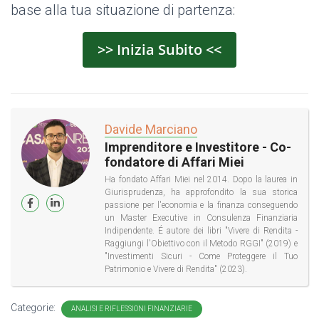
base alla tua situazione di partenza:
>> Inizia Subito <<
Davide Marciano
Imprenditore e Investitore - Co-
fondatore di Affari Miei
Ha fondato Affari Miei nel 2014. Dopo la laurea in
Giurisprudenza, ha approfondito la sua storica
passione per l'economia e la finanza conseguendo
un Master Executive in Consulenza Finanziaria
Indipendente. É autore dei libri "Vivere di Rendita -
Raggiungi l'Obiettivo con il Metodo RGGI" (2019) e
"Investimenti Sicuri - Come Proteggere il Tuo
Patrimonio e Vivere di Rendita" (2023).
Categorie:
ANALISI E RIFLESSIONI FINANZIARIE