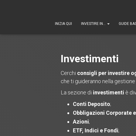
INIZIA QUI
INVESTIRE IN…
GUIDE BA
Investimenti
Cerchi
consigli per investire o
che ti guideranno nella gestione 
La sezione di
investimenti
è div
Conti Deposito
;
Obbligazioni Corporate e 
Azioni
;
ETF, Indici e Fondi
;