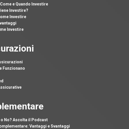
 Come e Quando Investire
iene Investire?
Come Investire
Svantaggi
me Investire
curazioni
Assicurazioni
me Funzionano
ed
Assicurative
plementare
 o No? Ascolta il Podcast
Complementare: Vantaggi e Svantaggi