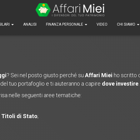
SILARI
ANALISI
FINANZA PERSONALE
VIDEO
CHI SIAMO
ggi
? Sei nel posto giusto perché su
Affari Miei
ho scritto c
del tuo portafoglio e ti aiuteranno a capire
dove investire
.
isa nelle seguenti aree tematiche:
Titoli di Stato
;