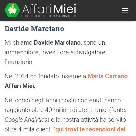
T
O
Davide Marciano
G
G
L
Mi chiamo
Davide Marciano
, sono un
E
N
imprenditore, investitore e divulgatore
A
finanziario.
V
I
G
Nel 2014 ho fondato insieme a
Maria Carrano
A
T
Affari Miei.
I
O
Nel corso degli anni i nostri contenuti hanno
N
raggiunto oltre 40 milioni di utenti unici (fonte:
Google Analytics
) e la nostra attività ha servito
oltre 4 mila clienti (
qui trovi le recensioni dei