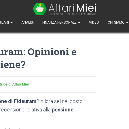
SILARI
ANALISI
FINANZA PERSONALE
VIDEO
CHI SIAMO
uram: Opinioni e
viene?
ice di Affari Miei
ne di Fideuram
? Allora sei nel posto
recensione relativa alla
pensione