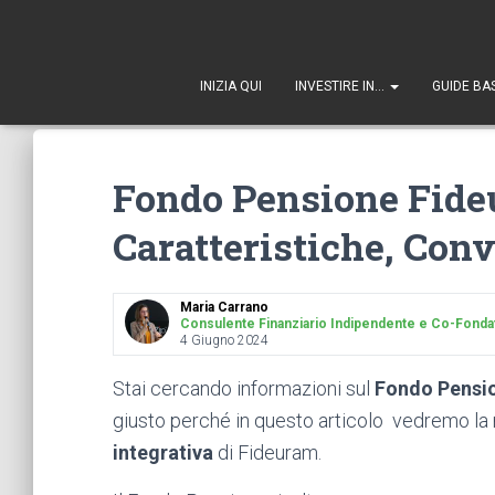
1
INIZIA QUI
INVESTIRE IN…
GUIDE BA
Fondo Pensione Fide
Caratteristiche, Con
Maria Carrano
Consulente Finanziario Indipendente e Co-Fondatr
4 Giugno 2024
Stai cercando informazioni sul
Fondo Pensio
giusto perché in questo articolo vedremo la 
integrativa
di Fideuram.