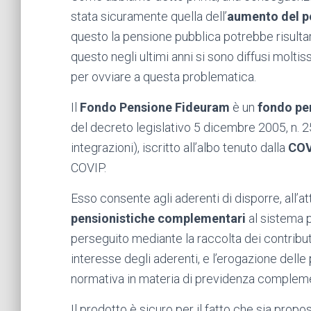
stata sicuramente quella dell’
aumento del pe
questo la pensione pubblica potrebbe risultar
questo negli ultimi anni si sono diffusi moltiss
per ovviare a questa problematica.
Il
Fondo Pensione Fideuram
è un
fondo pe
del decreto legislativo 5 dicembre 2005, n. 
integrazioni), iscritto all’albo tenuto dalla
COV
COVIP.
Esso consente agli aderenti di disporre, all’
pensionistiche complementari
al sistema p
perseguito mediante la raccolta dei contributi
interesse degli aderenti, e l’erogazione dell
normativa in materia di previdenza complem
Il prodotto è sicuro per il fatto che sia prop