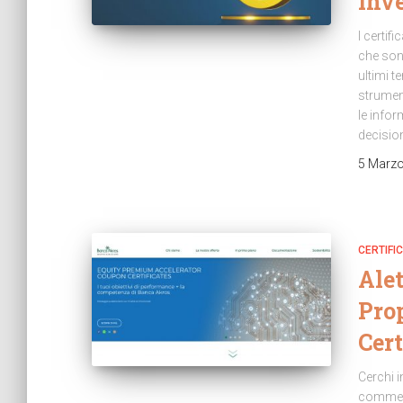
Inve
I certifi
che sono
ultimi t
strumen
le infor
decisio
5 Marz
CERTIFIC
Alet
Pro
Cert
Cerchi i
commerci