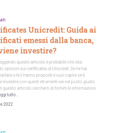
ATI
ificates Unicredit: Guida ai
ificati emessi dalla banca,
viene investire?
leggendo questo articolo è probabile che stia
 opinioni sui certificates di Unicredit. Se ne hai
parlare o te li hanno proposti e vuoi capire se ti
 investire con questi strumenti sei nel posto giusto
n questo articolo cercherò di fornirti le informazioni
eggi tutto…
re 2022
ATI