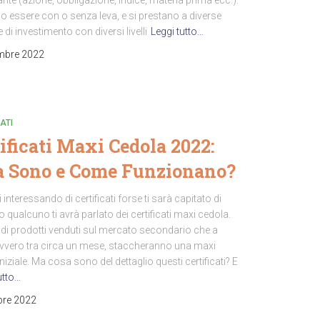
nte (azione, obbligazione, indice, materia prima ecc.).
 essere con o senza leva, e si prestano a diverse
e di investimento con diversi livelli
Leggi tutto…
mbre 2022
ATI
ificati Maxi Cedola 2022:
a Sono e Come Funzionano?
ai interessando di certificati forse ti sarà capitato di
o qualcuno ti avrà parlato dei certificati maxi cedola.
a di prodotti venduti sul mercato secondario che a
ovvero tra circa un mese, staccheranno una maxi
niziale. Ma cosa sono del dettaglio questi certificati? E
utto…
bre 2022