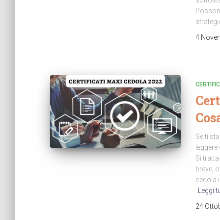
sottosta
Possono
strategi
4 Nove
CERTIFIC
Cert
Cos
Se ti st
leggere 
Si tratt
breve, 
cedola i
Leggi t
24 Otto