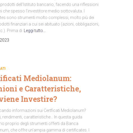
a prodotti dell’Istituto bancario, facendo una riflessioni
hi che spesso l’investitore medio sottovaluta. I
cates sono strumenti molto complessi, molto più dei
rodotti finanziari a cui sei abituato (azioni, obbligazioni,
c.). Prima di
Leggi tutto…
 2023
ATI
tificati Mediolanum:
ioni e Caratteristiche,
viene Investire?
rcando informazioni sui Certficati Mediolanum?
, rendimenti, caratteristiche… In questa guida
o proprio degli strumenti offerti da Banca
num, che offre un’ampia gamma di certificates. I