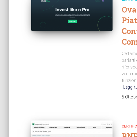
Ova
Piat
Con
Com
Certamen
parlarti
riferisc
vedremo
funziona
Leggi t
5 Ottob
CERTIFIC
BNP 