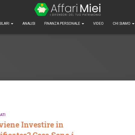
SILARI
ANALISI
FINANZA PERSONALE
VIDEO
CHI SIAMO
ATI
iene Investire in