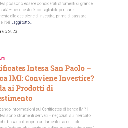
cates possono essere considerati strumenti di grande
sità – per questo è consigliabile pensare
ente alla decisione di investire, prima di passare
ne. Nei
Leggi tutto…
raio 2023
ATI
ificates Intesa San Paolo –
ca IMI: Conviene Investire?
a ai Prodotti di
estimento
cando informazioni sui Certificates di banca IMI? I
ates sono strumenti derivati – negoziati sul mercato
che basano il proprio andamento su un titolo