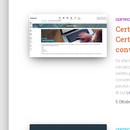
CERTIFIC
Cert
Cert
con
Se stai 
cercando
sentito 
conviene
perché i
di cui
L
5 Ottob
CERTIFIC