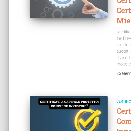
Cert
Cert
Mie
I certif
per l’in
struttu
quotati 
diversi 
molto e
26 Genn
CERTIFIC
Cert
Com