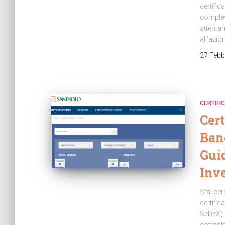
certifi
comples
attentam
all’azio
27 Febb
CERTIFIC
Cert
Ban
Guid
Inv
Stai cer
certific
SeDeX) 