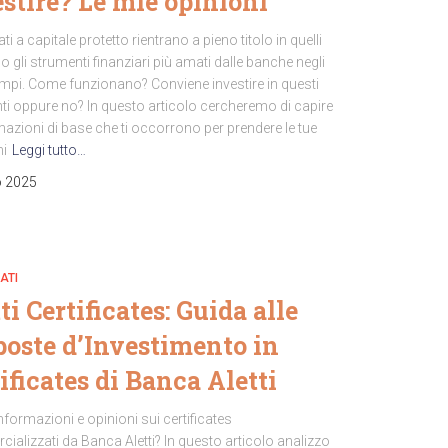
stire? Le mie opinioni
cati a capitale protetto rientrano a pieno titolo in quelli
 gli strumenti finanziari più amati dalle banche negli
empi. Come funzionano? Conviene investire in questi
ti oppure no? In questo articolo cercheremo di capire
mazioni di base che ti occorrono per prendere le tue
ni
Leggi tutto…
o 2025
ATI
ti Certificates: Guida alle
poste d’Investimento in
ificates di Banca Aletti
nformazioni e opinioni sui certificates
alizzati da Banca Aletti? In questo articolo analizzo