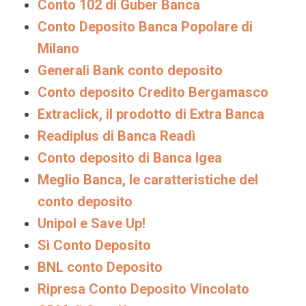
Conto 102 di Guber Banca
Conto Deposito Banca Popolare di
Milano
Generali Bank conto deposito
Conto deposito Credito Bergamasco
Extraclick, il prodotto di Extra Banca
Readiplus di Banca Readì
Conto deposito di Banca Igea
Meglio Banca, le caratteristiche del
conto deposito
Unipol e Save Up!
Sì Conto Deposito
BNL conto Deposito
Ripresa Conto Deposito Vincolato