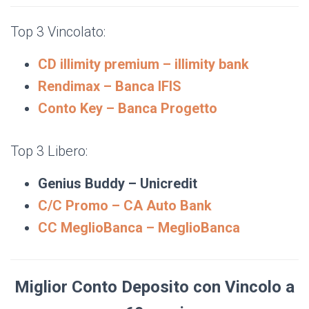
Top 3 Vincolato:
CD illimity premium – illimity bank
Rendimax – Banca IFIS
Conto Key – Banca Progetto
Top 3 Libero:
Genius Buddy – Unicredit
C/C Promo – CA Auto Bank
CC MeglioBanca – MeglioBanca
Miglior Conto Deposito con Vincolo a