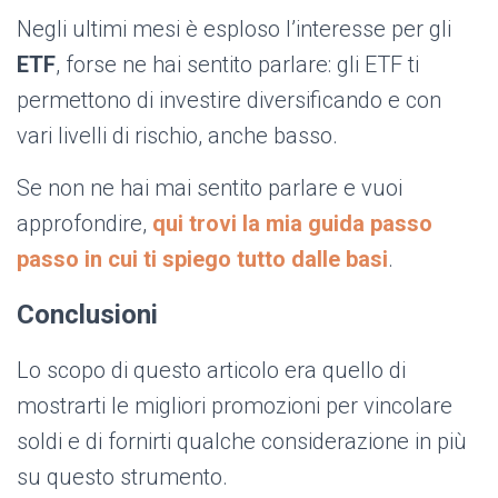
Negli ultimi mesi è esploso l’interesse per gli
ETF
, forse ne hai sentito parlare: gli ETF ti
permettono di investire diversificando e con
vari livelli di rischio, anche basso.
Se non ne hai mai sentito parlare e vuoi
approfondire,
qui trovi la mia guida passo
passo in cui ti spiego tutto dalle basi
.
Conclusioni
Lo scopo di questo articolo era quello di
mostrarti le migliori promozioni per vincolare
soldi e di fornirti qualche considerazione in più
su questo strumento.