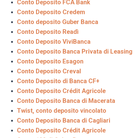
Conto Deposito FCA Bank
Conto Deposito Credem
Conto deposito Guber Banca
Conto Deposito Readì
Conto Deposito ViviBanca
Conto Deposito Banca Privata di Leasing
Conto Deposito Esagon
Conto Deposito Creval
Conto Deposito di Banca CF+
Conto Deposito Crédit Agricole
Conto Deposito Banca di Macerata
Twist, conto deposito vincolato
Conto Deposito Banca di Cagliari
Conto Deposito Crédit Agricole