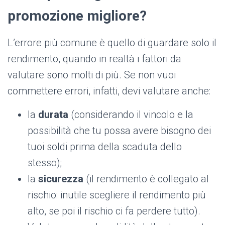
promozione migliore?
L’errore più comune è quello di guardare solo il
rendimento, quando in realtà i fattori da
valutare sono molti di più. Se non vuoi
commettere errori, infatti, devi valutare anche:
la
durata
(considerando il vincolo e la
possibilità che tu possa avere bisogno dei
tuoi soldi prima della scaduta dello
stesso);
la
sicurezza
(il rendimento è collegato al
rischio: inutile scegliere il rendimento più
alto, se poi il rischio ci fa perdere tutto).