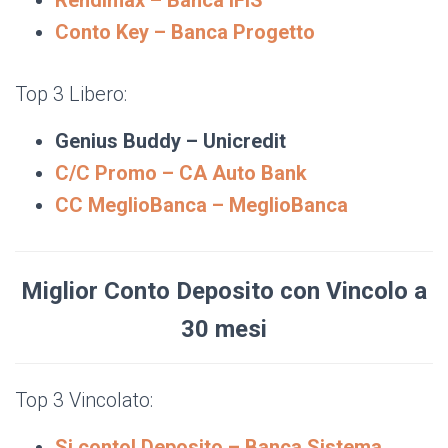
Rendimax – Banca IFIS
Conto Key – Banca Progetto
Top 3 Libero:
Genius Buddy – Unicredit
C/C Promo – CA Auto Bank
CC MeglioBanca – MeglioBanca
Miglior Conto Deposito con Vincolo a
30 mesi
Top 3 Vincolato:
Si conto! Deposito – Banca Sistema