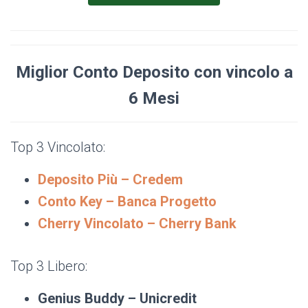
Miglior Conto Deposito con vincolo a
6 Mesi
Top 3 Vincolato:
Deposito Più – Credem
Conto Key – Banca Progetto
Cherry Vincolato – Cherry Bank
Top 3 Libero:
Genius Buddy – Unicredit