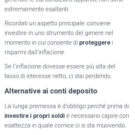
estremamente esaltanti.
Ricordati un aspetto principale: conviene
investire in uno strumento del genere nel
momento in cui consente di
proteggere
i
risparmi dall’inflazione.
Se l’inflazione dovesse essere più alta del
tasso di interesse netto, ci stai perdendo.
Alternative ai conti deposito
La lunga premessa è d’obbligo perché prima di
investire i propri soldi
è necessario capire con
esattezza in quale cornice ci si sta muovendo.