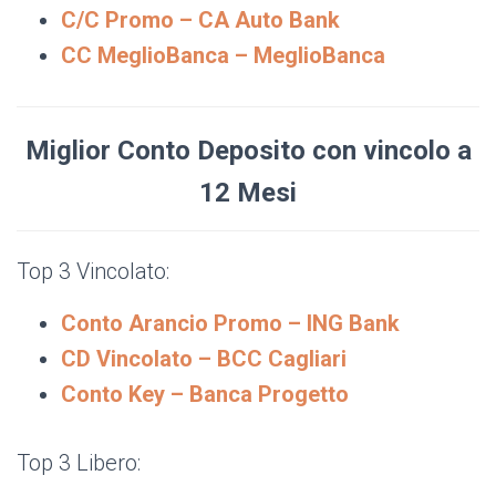
C/C Promo – CA Auto Bank
CC MeglioBanca – MeglioBanca
Miglior Conto Deposito con vincolo a
12 Mesi
Top 3 Vincolato:
Conto Arancio Promo – ING Bank
CD Vincolato – BCC Cagliari
Conto Key – Banca Progetto
Top 3 Libero: