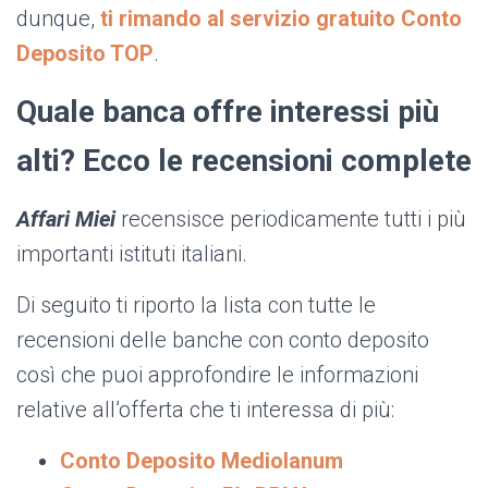
dunque,
ti rimando al servizio gratuito Conto
Deposito TOP
.
Quale banca offre interessi più
alti? Ecco le recensioni complete
Affari Miei
recensisce periodicamente tutti i più
importanti istituti italiani.
Di seguito ti riporto la lista con tutte le
recensioni delle banche con conto deposito
così che puoi approfondire le informazioni
relative all’offerta che ti interessa di più:
Conto Deposito Mediolanum