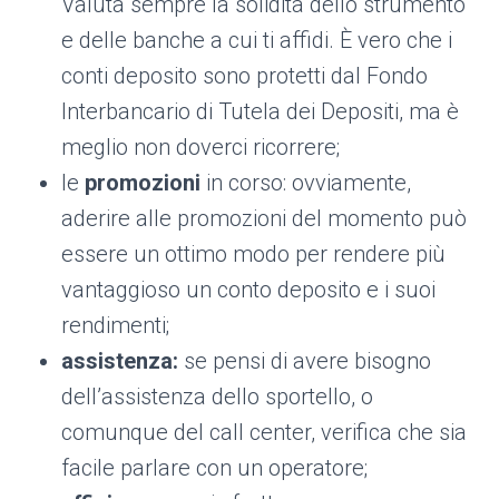
Valuta sempre la solidità dello strumento
e delle banche a cui ti affidi. È vero che i
conti deposito sono protetti dal Fondo
Interbancario di Tutela dei Depositi, ma è
meglio non doverci ricorrere;
le
promozioni
in corso: ovviamente,
aderire alle promozioni del momento può
essere un ottimo modo per rendere più
vantaggioso un conto deposito e i suoi
rendimenti;
assistenza:
se pensi di avere bisogno
dell’assistenza dello sportello, o
comunque del call center, verifica che sia
facile parlare con un operatore;