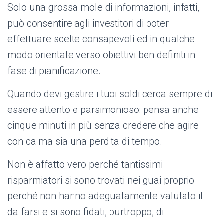
Solo una grossa mole di informazioni, infatti,
può consentire agli investitori di poter
effettuare scelte consapevoli ed in qualche
modo orientate verso obiettivi ben definiti in
fase di pianificazione.
Quando devi gestire i tuoi soldi cerca sempre di
essere attento e parsimonioso: pensa anche
cinque minuti in più senza credere che agire
con calma sia una perdita di tempo.
Non è affatto vero perché tantissimi
risparmiatori si sono trovati nei guai proprio
perché non hanno adeguatamente valutato il
da farsi e si sono fidati, purtroppo, di