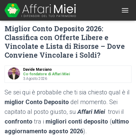
1
T
O
Miglior Conto Deposito 2026:
G
G
Classifica con Offerte Libere e
L
Vincolate e Lista di Risorse – Dove
E
N
Conviene Vincolare i Soldi?
A
V
I
Davide Marciano
G
Co-fondatore di Affari Miei
A
3 Agosto 2026
T
I
Se sei qui è probabile che ti sia chiesto qual è il
O
miglior Conto Deposito
del momento. Sei
N
capitato al posto giusto, su
Affari Miei
trovi il
confronto
tra i
migliori conti deposito
(
ultimo
aggiornamento agosto 2026
).