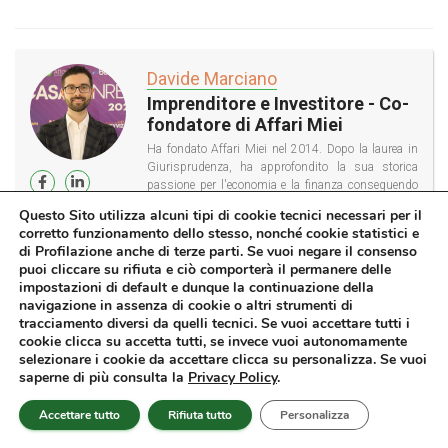
Davide Marciano
Imprenditore e Investitore - Co-
fondatore di Affari Miei
Ha fondato Affari Miei nel 2014. Dopo la laurea in
Giurisprudenza, ha approfondito la sua storica
passione per l'economia e la finanza conseguendo
un Master Executive in Consulenza Finanziaria
Questo Sito utilizza alcuni tipi di cookie tecnici necessari per il
Indipendente. É autore dei libri "Vivere di Rendita -
corretto funzionamento dello stesso, nonché cookie statistici e
Raggiungi l'Obiettivo con il Metodo RGGI" (2019) e
di Profilazione anche di terze parti. Se vuoi negare il consenso
"Investimenti Sicuri - Come Proteggere il Tuo
puoi cliccare su rifiuta e ciò comporterà il permanere delle
Patrimonio e Vivere di Rendita" (2023).
impostazioni di default e dunque la continuazione della
navigazione in assenza di cookie o altri strumenti di
tracciamento diversi da quelli tecnici. Se vuoi accettare tutti i
Categorie:
INVESTIMENTI
cookie clicca su accetta tutti, se invece vuoi autonomamente
selezionare i cookie da accettare clicca su personalizza. Se vuoi
saperne di più consulta la
Privacy Policy
.
Accettare tutto
Rifiuta tutto
Personalizza
21 Commenti