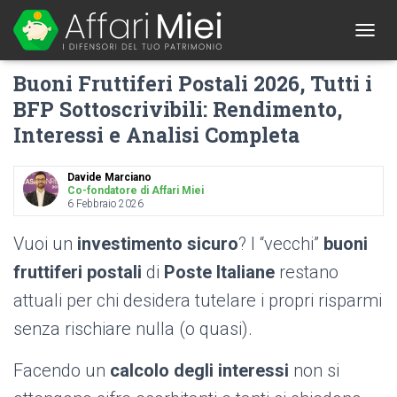
1
T
O
Buoni Fruttiferi Postali 2026, Tutti i
G
G
BFP Sottoscrivibili: Rendimento,
L
Interessi e Analisi Completa
E
N
A
Davide Marciano
V
Co-fondatore di Affari Miei
I
6 Febbraio 2026
G
A
Vuoi un
investimento sicuro
? I “vecchi”
buoni
T
I
fruttiferi postali
di
Poste Italiane
restano
O
attuali per chi desidera tutelare i propri risparmi
N
senza rischiare nulla (o quasi).
Facendo un
calcolo degli interessi
non si