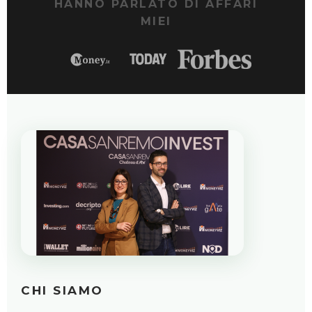
HANNO PARLATO DI AFFARI
MIEI
Gratuito · Nessuna carta richiesta
ACCONSENTO AL TRATTAMENTO DEI DATI
PERSONALI.
PRIVACY POLICY
CHI SIAMO
VOGLIO RICEVERE IL VIDEO