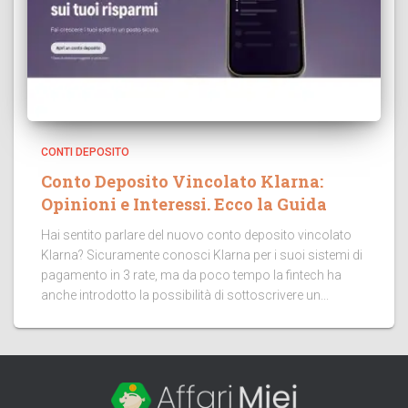
CONTI DEPOSITO
Conto Deposito Vincolato Klarna:
Opinioni e Interessi. Ecco la Guida
Hai sentito parlare del nuovo conto deposito vincolato
Klarna? Sicuramente conosci Klarna per i suoi sistemi di
pagamento in 3 rate, ma da poco tempo la fintech ha
anche introdotto la possibilità di sottoscrivere un...