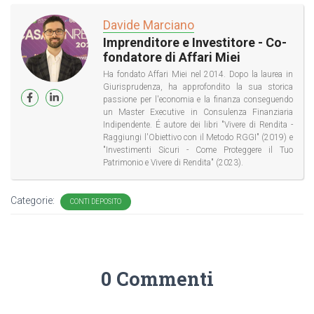
Davide Marciano
Imprenditore e Investitore - Co-
fondatore di Affari Miei
Ha fondato Affari Miei nel 2014. Dopo la laurea in
Giurisprudenza, ha approfondito la sua storica
passione per l'economia e la finanza conseguendo
un Master Executive in Consulenza Finanziaria
Indipendente. É autore dei libri "Vivere di Rendita -
Raggiungi l'Obiettivo con il Metodo RGGI" (2019) e
"Investimenti Sicuri - Come Proteggere il Tuo
Patrimonio e Vivere di Rendita" (2023).
Categorie:
CONTI DEPOSITO
0 Commenti