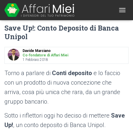
1
T
O
Save Up!: Conto Deposito di Banca
G
G
Unipol
L
E
N
Davide Marciano
A
Co-fondatore di Affari Miei
1 Febbraio 2018
V
I
G
Torno a parlare di
Conti deposito
e lo faccio
A
con un prodotto di nuova concezione che
T
I
arriva, cosa più unica che rara, da un grande
O
N
gruppo bancario.
Sotto i riflettori oggi ho deciso di mettere
Save
Up!
, un conto deposito di Banca Unipol.