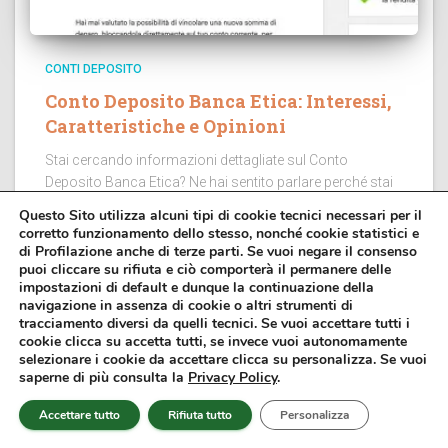
CONTI DEPOSITO
Conto Deposito Banca Etica: Interessi,
Caratteristiche e Opinioni
Stai cercando informazioni dettagliate sul Conto
Deposito Banca Etica? Ne hai sentito parlare perché stai
cercando un conto in cui parcheggiare i tuoi soldi per
Questo Sito utilizza alcuni tipi di cookie tecnici necessari per il
ottenere una minima remunerazione e non lasciare i soldi
corretto funzionamento dello stesso, nonché cookie statistici e
del...
di Profilazione anche di terze parti. Se vuoi negare il consenso
puoi cliccare su rifiuta e ciò comporterà il permanere delle
impostazioni di default e dunque la continuazione della
navigazione in assenza di cookie o altri strumenti di
tracciamento diversi da quelli tecnici. Se vuoi accettare tutti i
cookie clicca su accetta tutti, se invece vuoi autonomamente
selezionare i cookie da accettare clicca su personalizza. Se vuoi
saperne di più consulta la
Privacy Policy
.
Accettare tutto
Rifiuta tutto
Personalizza