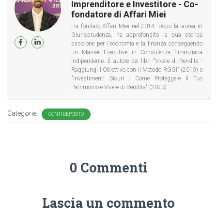
Imprenditore e Investitore - Co-
fondatore di Affari Miei
Ha fondato Affari Miei nel 2014. Dopo la laurea in
Giurisprudenza, ha approfondito la sua storica
passione per l'economia e la finanza conseguendo
un Master Executive in Consulenza Finanziaria
Indipendente. É autore dei libri "Vivere di Rendita -
Raggiungi l'Obiettivo con il Metodo RGGI" (2019) e
"Investimenti Sicuri - Come Proteggere il Tuo
Patrimonio e Vivere di Rendita" (2023).
Categorie:
CONTI DEPOSITO
0 Commenti
Lascia un commento