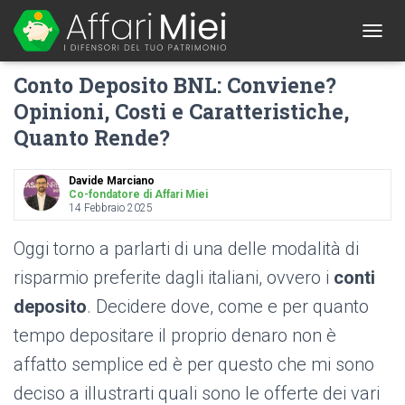
1
T
O
Conto Deposito BNL: Conviene?
G
G
Opinioni, Costi e Caratteristiche,
L
Quanto Rende?
E
N
A
Davide Marciano
V
Co-fondatore di Affari Miei
I
14 Febbraio 2025
G
A
Oggi torno a parlarti di una delle modalità di
T
I
risparmio preferite dagli italiani, ovvero i
conti
O
deposito
. Decidere dove, come e per quanto
N
tempo depositare il proprio denaro non è
affatto semplice ed è per questo che mi sono
deciso a illustrarti quali sono le offerte dei vari