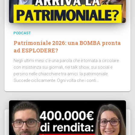
PODCAST
Patrimoniale 2026: una BOMBA pronta
ad ESPLODERE?
Negli ultimi mesi c’è una parola che è tornata a circolare
con insistenza sui giornali, nei talk show, sui social e
persino nelle chiacchiere tra amici: la patrimoniale.
Succede ciclicamente. Ogni volta che i conti...