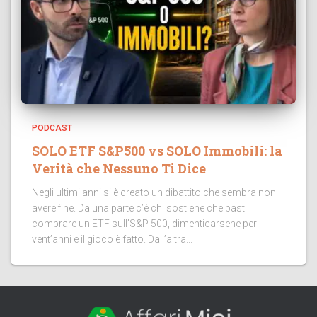
PODCAST
SOLO ETF S&P500 vs SOLO Immobili: la
Verità che Nessuno Ti Dice
Negli ultimi anni si è creato un dibattito che sembra non
avere fine. Da una parte c’è chi sostiene che basti
comprare un ETF sull’S&P 500, dimenticarsene per
vent’anni e il gioco è fatto. Dall’altra...