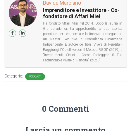
Davide Marciano
Imprenditore e Investitore - Co-
fondatore di Affari Miei
Ha fondato Affari Miei nel 2014. Dopo la laurea in
Giurisprudenza, ha approfondito la sua storica
passione per l'economia e la finanza conseguendo
un Master Executive in Consulenza Finanziaria
Indipendente. É autore dei libri "Vivere di Rendita -
Raggiungi l'Obiettivo con il Metodo RGGI" (2019) e
"Investimenti Sicuri - Come Proteggere il Tuo
Patrimonio e Vivere di Rendita" (2023).
Categorie:
PODCAST
0 Commenti
Lascia un commento