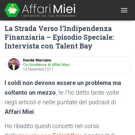
1
T
O
La Strada Verso l’Indipendenza
G
G
Finanziaria – Episodio Speciale:
L
Intervista con Talent Bay
E
N
A
Davide Marciano
V
Co-fondatore di Affari Miei
I
13 Novembre 2017
G
A
I soldi non devono essere un problema ma
T
I
soltanto un mezzo
, te l’ho detto tante volte
O
negli articoli e nelle puntate del podcast di
N
Affari Miei
.
Ho ribadito questi concetti nel corso