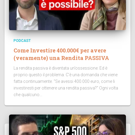
PODCAST
Come Investire 400.000€ per avere
(veramente) una Rendita PASSIVA
La rendita passiva è diventata un’ossessione. Ed è
proprio questo il problema. C’è una domanda che viene
fatta continuamente. “Se avessi 400.000 euro, come li
investiresti per ottenere una rendita passiva?” Ogni volta
che qualcuno...