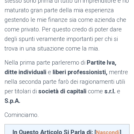
stesso sono prima di tutto un imprenditore e ho
maturato gran parte della mia esperienza
gestendo le mie finanze sia come azienda che
come privato. Per questo credo di poter dare
degli spunti veramente importanti per chi si
trova in una situazione come la mia.
Nella prima parte parleremo di
Partite Iva,
ditte individuali
e
liberi professionisti,
mentre
nella seconda parte farò dei ragionamenti utili
per titolari di
società di capitali
come
s.r.l.
e
S.p.A.
Cominciamo.
In Questo Articolo Si Parla di:
[
Nascondi
]