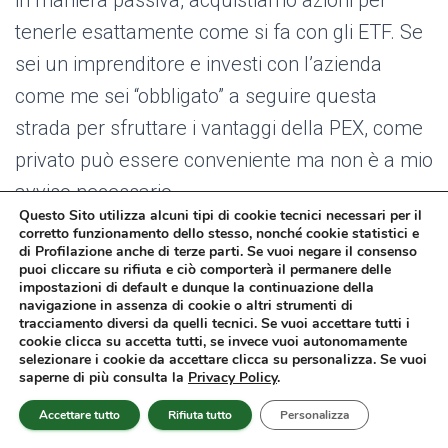
in maniera passiva, acquistiamo azioni per
tenerle esattamente come si fa con gli ETF. Se
sei un imprenditore e investi con l’azienda
come me sei “obbligato” a seguire questa
strada per sfruttare i vantaggi della PEX, come
privato può essere conveniente ma non è a mio
avviso necessario.
Questo Sito utilizza alcuni tipi di cookie tecnici necessari per il
corretto funzionamento dello stesso, nonché cookie statistici e
Conclusioni
di Profilazione anche di terze parti. Se vuoi negare il consenso
puoi cliccare su rifiuta e ciò comporterà il permanere delle
impostazioni di default e dunque la continuazione della
In questo articolo abbiamo provato a delineare
navigazione in assenza di cookie o altri strumenti di
una guida iniziale per investimenti riservati a
tracciamento diversi da quelli tecnici. Se vuoi accettare tutti i
cookie clicca su accetta tutti, se invece vuoi autonomamente
lavoratori autonomi e imprenditori.
selezionare i cookie da accettare clicca su personalizza. Se vuoi
saperne di più consulta la
Privacy Policy
.
Mi auguro di esserti stato utile, per domande e
Accettare tutto
Rifiuta tutto
Personalizza
osservazioni non esitare a scrivere nei