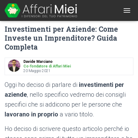
1
T
O
Investimenti per Aziende: Come
G
G
Investe un Imprenditore? Guida
L
Completa
E
N
A
Davide Marciano
V
Co-fondatore di Affari Miei
I
20 Maggio 2021
G
A
Oggi ho deciso di parlare di
investimenti per
T
I
aziende
, nello specifico vedremo dei consigli
O
specifici che si addicono per le persone che
N
lavorano in proprio
a vario titolo.
Ho deciso di scrivere questo articolo perché io