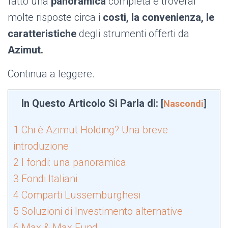
fatto una
panoramica
completa e troverai
molte risposte circa i
costi, la convenienza, le
caratteristiche
degli strumenti offerti da
Azimut.
Continua a leggere.
In Questo Articolo Si Parla di:
[
Nascondi
]
1
Chi è Azimut Holding? Una breve
introduzione
2
I fondi: una panoramica
3
Fondi Italiani
4
Comparti Lussemburghesi
5
Soluzioni di Investimento alternative
6
Max & Max Fund