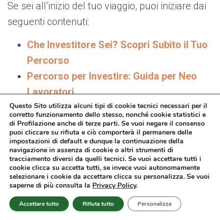
Se sei all’inizio del tuo viaggio, puoi iniziare dai
seguenti contenuti:
Che Investitore Sei? Scopri Subito il Tuo
Percorso
Percorso per Investire: Guida per Neo
Lavoratori
Questo Sito utilizza alcuni tipi di cookie tecnici necessari per il
Percorso per Investire: Guida per Giovani
corretto funzionamento dello stesso, nonché cookie statistici e
Coppie con Figli
di Profilazione anche di terze parti. Se vuoi negare il consenso
puoi cliccare su rifiuta e ciò comporterà il permanere delle
Percorso per Investire: Guida per Mezza
impostazioni di default e dunque la continuazione della
navigazione in assenza di cookie o altri strumenti di
Età
tracciamento diversi da quelli tecnici. Se vuoi accettare tutti i
cookie clicca su accetta tutti, se invece vuoi autonomamente
Percorso per Investire: Guida per Over
selezionare i cookie da accettare clicca su personalizza. Se vuoi
65
saperne di più consulta la
Privacy Policy
.
IMPORTANTE - I Tuoi Investimenti in
Accettare tutto
Rifiuta tutto
Personalizza
Banca non ti convincono? Scopri il