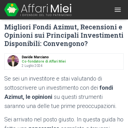
1
T
O
Migliori Fondi Azimut, Recensioni e
G
G
Opinioni sui Principali Investimenti
L
Disponibili: Convengono?
E
N
A
Davide Marciano
V
Co-fondatore di Affari Miei
I
2 Luglio 2024
G
A
Se sei un investitore e stai valutando di
T
I
sottoscrivere un investimento con dei
fondi
O
Azimut, le opinioni
su questi strumenti
N
saranno una delle tue prime preoccupazioni.
Sei arrivato nel posto giusto. In questa guida ho