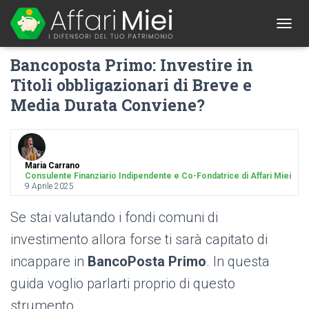
1
T
O
Bancoposta Primo: Investire in
G
G
Titoli obbligazionari di Breve e
L
Media Durata Conviene?
E
N
A
V
I
G
Maria Carrano
Consulente Finanziario Indipendente e Co-Fondatrice di Affari Miei
A
9 Aprile 2025
T
I
Se stai valutando i fondi comuni di
O
N
investimento allora forse ti sarà capitato di
incappare in
BancoPosta Primo
. In questa
guida voglio parlarti proprio di questo
strumento.