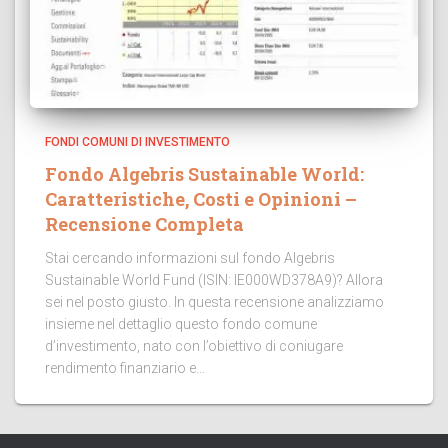
FONDI COMUNI DI INVESTIMENTO
Fondo Algebris Sustainable World:
Caratteristiche, Costi e Opinioni –
Recensione Completa
Stai cercando informazioni sul fondo Algebris
Sustainable World Fund (ISIN: IE000WD378A9)? Allora
sei nel posto giusto. In questa recensione analizziamo
insieme nel dettaglio questo fondo comune
d’investimento, nato con l’obiettivo di coniugare
rendimento finanziario e...