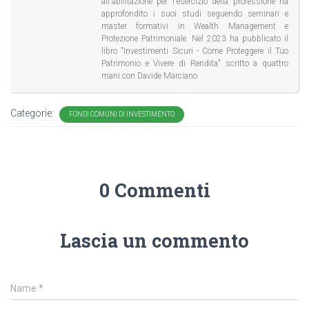
all'abilitazione per l'esercizio della professione ha
approfondito i suoi studi seguendo seminari e
master formativi in Wealth Management e
Protezione Patrimoniale. Nel 2023 ha pubblicato il
libro "Investimenti Sicuri - Come Proteggere il Tuo
Patrimonio e Vivere di Rendita" scritto a quattro
mani con Davide Marciano.
Categorie:
FONDI COMUNI DI INVESTIMENTO
0 Commenti
Lascia un commento
Name
*