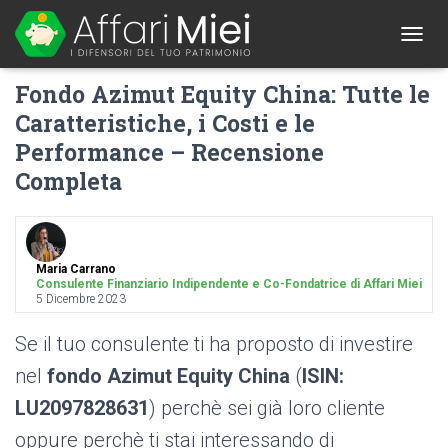
1
T
O
Fondo Azimut Equity China: Tutte le
G
G
Caratteristiche, i Costi e le
L
Performance – Recensione
E
N
Completa
A
V
I
G
A
Maria Carrano
T
Consulente Finanziario Indipendente e Co-Fondatrice di Affari Miei
I
5 Dicembre 2023
O
N
Se il tuo consulente ti ha proposto di investire
nel
fondo Azimut Equity China
(
ISIN:
LU2097828631
) perchè sei già loro cliente
oppure perchè ti stai interessando di