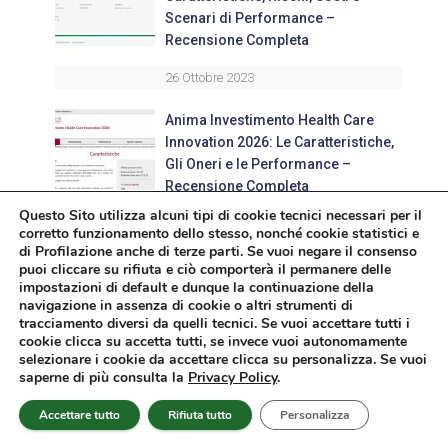
Scenari di Performance –
Recensione Completa
26 Ottobre 2023
Anima Investimento Health Care
Innovation 2026: Le Caratteristiche,
Gli Oneri e le Performance –
Recensione Completa
Questo Sito utilizza alcuni tipi di cookie tecnici necessari per il
23 Novembre 2023
corretto funzionamento dello stesso, nonché cookie statistici e
di Profilazione anche di terze parti. Se vuoi negare il consenso
Epsilon Difesa 100 Riserva, il Fondo
puoi cliccare su rifiuta e ciò comporterà il permanere delle
impostazioni di default e dunque la continuazione della
a Scadenza di Intesa SanPaolo:
navigazione in assenza di cookie o altri strumenti di
Caratteristiche e Costi – Recensione
tracciamento diversi da quelli tecnici. Se vuoi accettare tutti i
Completa
cookie clicca su accetta tutti, se invece vuoi autonomamente
selezionare i cookie da accettare clicca su personalizza. Se vuoi
21 Maggio 2025
saperne di più consulta la
Privacy Policy
.
Allianz Azioni Paesi Emergenti:
Accettare tutto
Rifiuta tutto
Personalizza
Portafoglio, Costi e Performance