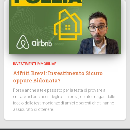
INVESTIMENTI IMMOBILIARI
Affitti Brevi: Investimento Sicuro
oppure Bidonata?
Forse anche a te è passato per la testa di provare a
entrare nel business degli affitti brevi, spinto magari dalle
idee o dalle testimonianze di amici e parenti che ti hanno
assicurato di ottenere...