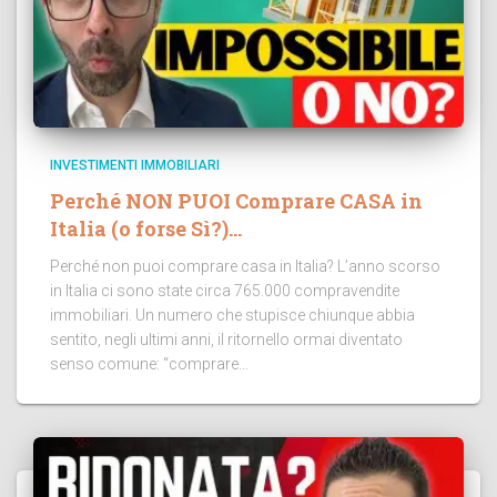
INVESTIMENTI IMMOBILIARI
Perché NON PUOI Comprare CASA in
Italia (o forse Sì?)…
Perché non puoi comprare casa in Italia? L’anno scorso
in Italia ci sono state circa 765.000 compravendite
immobiliari. Un numero che stupisce chiunque abbia
sentito, negli ultimi anni, il ritornello ormai diventato
senso comune: “comprare...