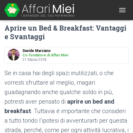
1
T
O
Aprire un Bed & Breakfast: Vantaggi
G
G
e Svantaggi
L
E
N
Davide Marciano
A
Co-fondatore di Affari Miei
21 Marzo 2018
V
I
G
Se in casa hai degli spazi inutilizzati, o che
A
vorresti sfruttare al meglio, magari
T
I
guadagnando anche qualche soldo in più,
O
N
potresti aver pensato di
aprire un bed and
breakfast
. Tuttavia è importante che consideri
a tutto tondo l’ipotesi di avventurarti per questa
strada, perché, come per ogni attività lucrativa, i