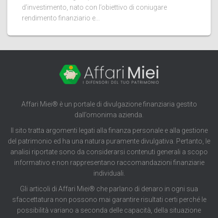
d’investimento, nato con l’obiettivo di coniugare
rendimento finanziario e...
Affari Miei® è un portale di divulgazione finanziaria gestito
dall’omonima azienda.
Il sito tratta argomenti legati alla finanza personale e alla gestione
del patrimonio ed ha una natura puramente divulgativa. Pertanto, le
analisi riportate sono da considerarsi contenuti generali a scopo
informativo e non rappresentano raccomandazioni finanziarie
individuali.
Gli articoli di Affari Miei® che parlano di denaro in ogni sua
sfaccettatura non possono mai garantire risultati certi perché le
possibilità variano a seconda delle capacità, della situazione