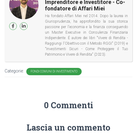
Imprenditore e Investitore - Co-
fondatore di Affari Miei
Ha fondato Affari Miei nel 2014. Dopo la laurea in
Giurisprudenza, ha approfondito la sua storica
passione per l'economia e la finanza conseguendo
un Master Executive in Consulenza Finanziaria
Indipendente. É autore dei libri "Vivere di Rendita -
Raggiungi l'Obiettivo con il Metodo RGGI" (2019) e
"Investimenti Sicuri - Come Proteggere il Tuo
Patrimonio e Vivere di Rendita" (2023).
Categorie:
FONDI COMUNI DI INVESTIMENTO
0 Commenti
Lascia un commento