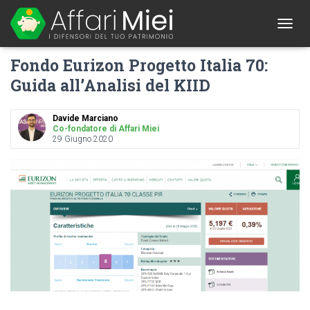
1
T
O
Fondo Eurizon Progetto Italia 70:
G
G
Guida all’Analisi del KIID
L
E
N
Davide Marciano
A
Co-fondatore di Affari Miei
29 Giugno 2020
V
I
G
A
T
I
O
N