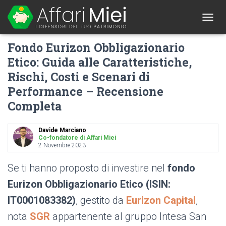
1
T
O
Fondo Eurizon Obbligazionario
G
G
Etico: Guida alle Caratteristiche,
L
Rischi, Costi e Scenari di
E
N
Performance – Recensione
A
V
Completa
I
G
Davide Marciano
A
Co-fondatore di Affari Miei
T
2 Novembre 2023
I
O
Se ti hanno proposto di investire nel
fondo
N
Eurizon Obbligazionario Etico (ISIN:
IT0001083382
)
, gestito da
Eurizon Capital
,
nota
SGR
appartenente al gruppo Intesa San