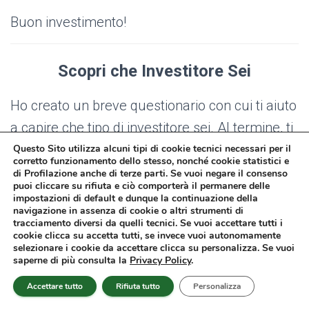
Buon investimento!
Scopri che Investitore Sei
Ho creato un breve questionario con cui ti aiuto
a capire che tipo di investitore sei. Al termine, ti
guiderò verso i contenuti migliori selezionati in
Questo Sito utilizza alcuni tipi di cookie tecnici necessari per il
corretto funzionamento dello stesso, nonché cookie statistici e
base alla tua situazione di partenza:
di Profilazione anche di terze parti. Se vuoi negare il consenso
puoi cliccare su rifiuta e ciò comporterà il permanere delle
impostazioni di default e dunque la continuazione della
>> Inizia Subito <<
navigazione in assenza di cookie o altri strumenti di
tracciamento diversi da quelli tecnici. Se vuoi accettare tutti i
cookie clicca su accetta tutti, se invece vuoi autonomamente
selezionare i cookie da accettare clicca su personalizza. Se vuoi
saperne di più consulta la
Privacy Policy
.
Davide Marciano
Accettare tutto
Rifiuta tutto
Personalizza
Imprenditore e Investitore - Co-