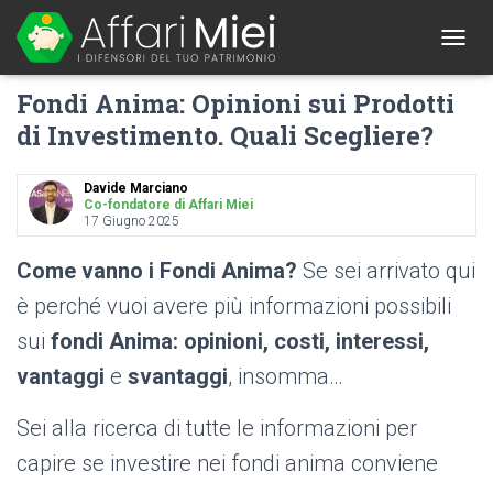
1
T
O
Fondi Anima: Opinioni sui Prodotti
G
G
di Investimento. Quali Scegliere?
L
E
N
Davide Marciano
A
Co-fondatore di Affari Miei
17 Giugno 2025
V
I
G
Come vanno i Fondi Anima?
Se sei arrivato qui
A
è perché vuoi avere più informazioni possibili
T
I
sui
fondi Anima: opinioni, costi, interessi,
O
N
vantaggi
e
svantaggi
, insomma…
Sei alla ricerca di tutte le informazioni per
capire se investire nei fondi anima conviene