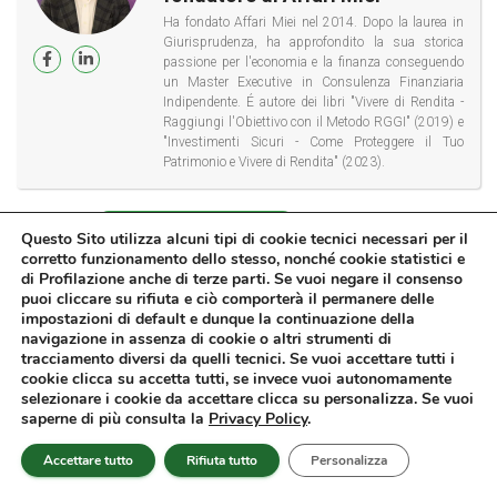
Ha fondato Affari Miei nel 2014. Dopo la laurea in
Giurisprudenza, ha approfondito la sua storica
passione per l'economia e la finanza conseguendo
un Master Executive in Consulenza Finanziaria
Indipendente. É autore dei libri "Vivere di Rendita -
Raggiungi l'Obiettivo con il Metodo RGGI" (2019) e
"Investimenti Sicuri - Come Proteggere il Tuo
Patrimonio e Vivere di Rendita" (2023).
Categorie:
FONDI COMUNI DI INVESTIMENTO
Questo Sito utilizza alcuni tipi di cookie tecnici necessari per il
corretto funzionamento dello stesso, nonché cookie statistici e
di Profilazione anche di terze parti. Se vuoi negare il consenso
puoi cliccare su rifiuta e ciò comporterà il permanere delle
impostazioni di default e dunque la continuazione della
0 Commenti
navigazione in assenza di cookie o altri strumenti di
tracciamento diversi da quelli tecnici. Se vuoi accettare tutti i
cookie clicca su accetta tutti, se invece vuoi autonomamente
selezionare i cookie da accettare clicca su personalizza. Se vuoi
Lascia un commento
saperne di più consulta la
Privacy Policy
.
Accettare tutto
Rifiuta tutto
Personalizza