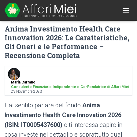
1
T
O
Anima Investimento Health Care
G
G
Innovation 2026: Le Caratteristiche,
L
Gli Oneri e le Performance –
E
N
Recensione Completa
A
V
I
G
A
Maria Carrano
T
Consulente Finanziario Indipendente e Co-Fondatrice di Affari Miei
I
23 Novembre 2023
O
N
Hai sentito parlare del fondo
Anima
Investimento Health Care Innovation 2026
(ISIN: IT0005437600)
e ti interessa capire in
cosa investe nel dettaglio e soprattutto quali