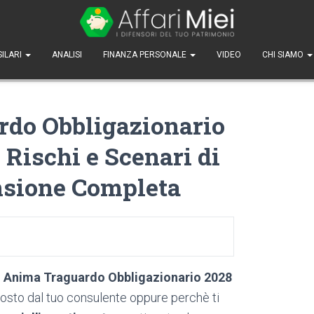
SILARI
ANALISI
FINANZA PERSONALE
VIDEO
CHI SIAMO
do Obbligazionario
 Rischi e Scenari di
nsione Completa
o
Anima Traguardo Obbligazionario 2028
posto dal tuo consulente oppure perchè ti