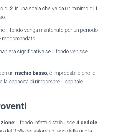
io di
2
, in una scala che va da un minimo di 1
so.
he il fondo venga mantenuto per un periodo
ne raccomandato.
 maniera significativa se il fondo venisse
 con un
rischio basso
, è improbabile che le
 la capacità di rimborsare il capitale
roventi
uzione
: il fondo infatti distribuisce
4 cedole
 del 3,5% del valore unitario della quota.