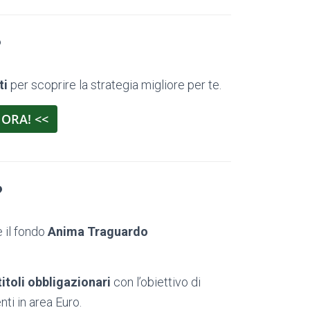
?
ti
per scoprire la strategia migliore per te.
 ORA! <<
?
 il fondo
Anima
Traguardo
itoli obbligazionari
con l’obiettivo di
ti in area Euro.