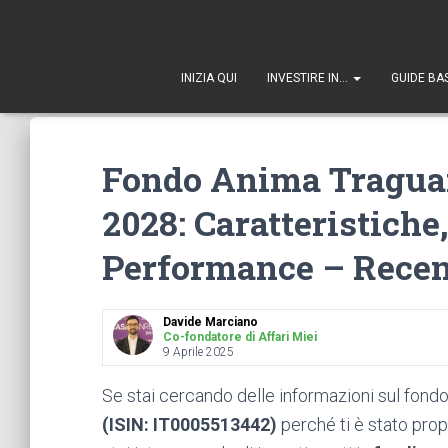
1
INIZIA QUI
INVESTIRE IN…
GUIDE BA
Fondo Anima Traguar
2028: Caratteristiche,
Performance – Rece
Davide Marciano
Co-fondatore di Affari Miei
9 Aprile 2025
Se stai cercando delle informazioni sul fond
(ISIN:
IT0005513442
)
perché ti è stato pro