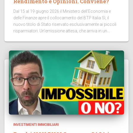
Rendimento e Opinioni. Conviene?
Dal 15 al 19 giugno 2026 il Ministero dell’Economia e
delle Finanze apre il collocamento del BTP Italia Sì, il
nuovo titolo di Stato riservato esclusivamente ai piccoli
risparmiatori. Un’emissione attesa, che arriva in un...
INVESTIMENTI IMMOBILIARI