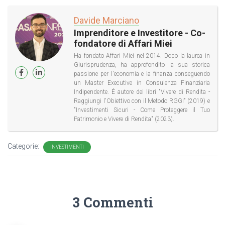
Davide Marciano
Imprenditore e Investitore - Co-
fondatore di Affari Miei
Ha fondato Affari Miei nel 2014. Dopo la laurea in
Giurisprudenza, ha approfondito la sua storica
passione per l'economia e la finanza conseguendo
un Master Executive in Consulenza Finanziaria
Indipendente. É autore dei libri "Vivere di Rendita -
Raggiungi l'Obiettivo con il Metodo RGGI" (2019) e
"Investimenti Sicuri - Come Proteggere il Tuo
Patrimonio e Vivere di Rendita" (2023).
Categorie:
INVESTIMENTI
3 Commenti