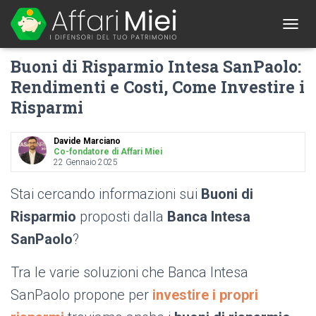
1
T
O
Buoni di Risparmio Intesa SanPaolo:
G
G
Rendimenti e Costi, Come Investire i
L
Risparmi
E
N
A
Davide Marciano
V
Co-fondatore di Affari Miei
I
22 Gennaio 2025
G
A
Stai cercando informazioni sui
Buoni di
T
I
Risparmio
proposti dalla
Banca Intesa
O
SanPaolo
?
N
Tra le varie soluzioni che Banca Intesa
SanPaolo propone per
investire i propri