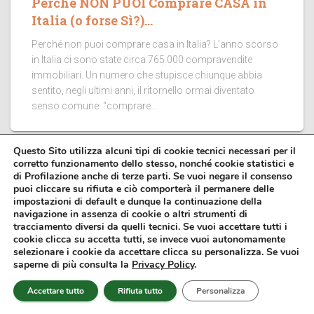
Perché NON PUOI Comprare CASA in
Italia (o forse Sì?)…
Perché non puoi comprare casa in Italia? L’anno scorso
in Italia ci sono state circa 765.000 compravendite
immobiliari. Un numero che stupisce chiunque abbia
sentito, negli ultimi anni, il ritornello ormai diventato
senso comune: “comprare...
Questo Sito utilizza alcuni tipi di cookie tecnici necessari per il
corretto funzionamento dello stesso, nonché cookie statistici e
di Profilazione anche di terze parti. Se vuoi negare il consenso
puoi cliccare su rifiuta e ciò comporterà il permanere delle
impostazioni di default e dunque la continuazione della
navigazione in assenza di cookie o altri strumenti di
tracciamento diversi da quelli tecnici. Se vuoi accettare tutti i
Affari Miei® è un portale di divulgazione finanziaria gestito
cookie clicca su accetta tutti, se invece vuoi autonomamente
dall’omonima azienda.
selezionare i cookie da accettare clicca su personalizza. Se vuoi
saperne di più consulta la
Privacy Policy
.
Il sito tratta argomenti legati alla finanza personale e alla gestione
del patrimonio ed ha una natura puramente divulgativa. Pertanto, le
Accettare tutto
Rifiuta tutto
Personalizza
analisi riportate sono da considerarsi contenuti generali a scopo
informativo e non rappresentano raccomandazioni finanziarie