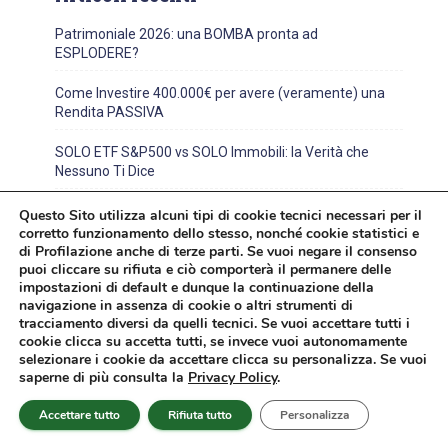
Patrimoniale 2026: una BOMBA pronta ad
ESPLODERE?
Come Investire 400.000€ per avere (veramente) una
Rendita PASSIVA
SOLO ETF S&P500 vs SOLO Immobili: la Verità che
Nessuno Ti Dice
BTP Italia Sì, Ecco i Tassi Ufficiali: Conviene Investire?
Questo Sito utilizza alcuni tipi di cookie tecnici necessari per il
corretto funzionamento dello stesso, nonché cookie statistici e
di Profilazione anche di terze parti. Se vuoi negare il consenso
Rendimento 15% OGNI Anno: TRUFFA o Realtà?
puoi cliccare su rifiuta e ciò comporterà il permanere delle
impostazioni di default e dunque la continuazione della
navigazione in assenza di cookie o altri strumenti di
tracciamento diversi da quelli tecnici. Se vuoi accettare tutti i
cookie clicca su accetta tutti, se invece vuoi autonomamente
selezionare i cookie da accettare clicca su personalizza. Se vuoi
saperne di più consulta la
Privacy Policy
.
Accettare tutto
Rifiuta tutto
Personalizza