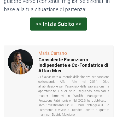
guiderò verso i contenuti migliori selezionati in
base alla tua situazione di partenza:
>> Inizia Subito <<
Maria Carrano
Consulente Finanziario
Indipendente e Co-Fondatrice di
Affari Miei
Si è avvicinata al mondo della finanza per passione
co-fondando Affari Miei nel 2014. Oltre
all'abilitazione per l'esercizio della professione ha
approfondito i suoi studi seguendo seminari e
master formativi in Wealth Management e
Protezione Patrimoniale. Nel 2023 ha pubblicato il
libro "Investimenti Sicuri - Come Proteggere il Tuo
Patrimonio e Vivere di Rendita" scritto a quattro
mani con Davide Marciano.