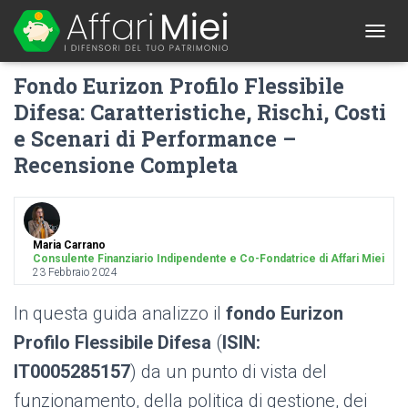
1
T
O
Fondo Eurizon Profilo Flessibile
G
G
Difesa: Caratteristiche, Rischi, Costi
L
e Scenari di Performance –
E
N
Recensione Completa
A
V
I
G
A
Maria Carrano
T
Consulente Finanziario Indipendente e Co-Fondatrice di Affari Miei
I
23 Febbraio 2024
O
N
In questa guida analizzo il
fondo Eurizon
Profilo Flessibile Difesa
(
ISIN:
IT0005285157
) da un punto di vista del
funzionamento, della politica di gestione, dei