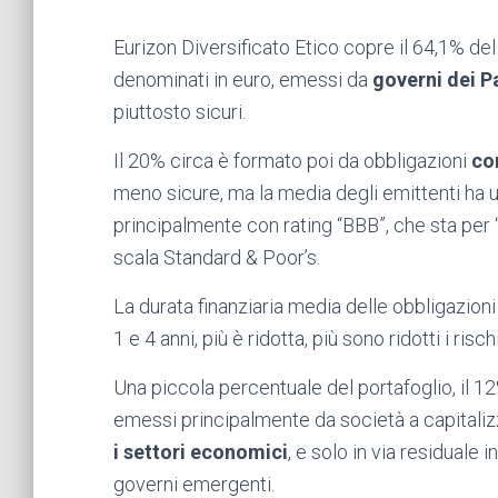
Eurizon Diversificato Etico copre il 64,1% de
denominati in euro, emessi da
governi dei Pa
piuttosto sicuri.
Il 20% circa è formato poi da obbligazioni
co
meno sicure, ma la media degli emittenti ha u
principalmente con rating “BBB”, che sta per
scala Standard & Poor’s.
La durata finanziaria media delle obbligazioni
1 e 4 anni, più è ridotta, più sono ridotti i risch
Una piccola percentuale del portafoglio, il 1
emessi principalmente da società a capitali
i settori economici
, e solo in via residual
governi emergenti.