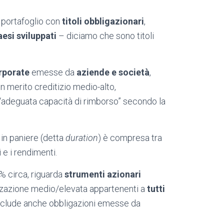
l portafoglio con
titoli obbligazionari
,
esi sviluppati
– diciamo che sono titoli
rporate
emesse da
aziende e società
,
n merito creditizio medio-alto,
 “adeguata capacità di rimborso” secondo la
 in paniere (detta
duration
) è compresa tra
i e i rendimenti.
2% circa, riguarda
strumenti azionari
zzazione medio/elevata appartenenti a
tutti
e include anche obbligazioni emesse da