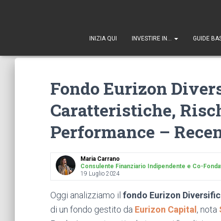
1
INIZIA QUI
INVESTIRE IN…
GUIDE BA
Fondo Eurizon Diversi
Caratteristiche, Risch
Performance – Rece
Maria Carrano
Consulente Finanziario Indipendente e Co-Fondatr
19 Luglio 2024
Oggi analizziamo il
fondo Eurizon Diversific
di un fondo gestito da
Eurizon Capital
, nota