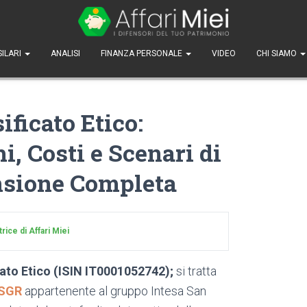
SILARI
ANALISI
FINANZA PERSONALE
VIDEO
CHI SIAMO
ficato Etico:
i, Costi e Scenari di
nsione Completa
ice di Affari Miei
ato E
tico (ISIN IT0001052742);
si tratta
SGR
appartenente al gruppo Intesa San