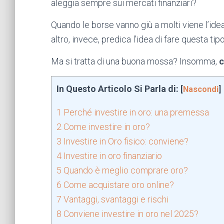
aleggia sempre sui mercati finanziari?
Quando le borse vanno giù a molti viene l’ide
altro, invece, predica l’idea di fare questa ti
Ma si tratta di una buona mossa? Insomma,
c
In Questo Articolo Si Parla di:
[
Nascondi
]
1
Perché investire in oro: una premessa
2
Come investire in oro?
3
Investire in Oro fisico: conviene?
4
Investire in oro finanziario
5
Quando è meglio comprare oro?
6
Come acquistare oro online?
7
Vantaggi, svantaggi e rischi
8
Conviene investire in oro nel 2025?