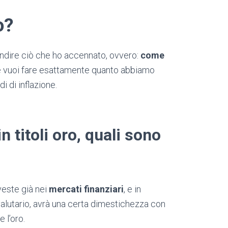
o?
ndire ciò che ho accennato, ovvero:
come
hé vuoi fare esattamente quanto abbiamo
i di inflazione.
in titoli oro, quali sono
veste già nei
mercati finanziari
, e in
 valutario, avrà una certa dimestichezza con
 l’oro.