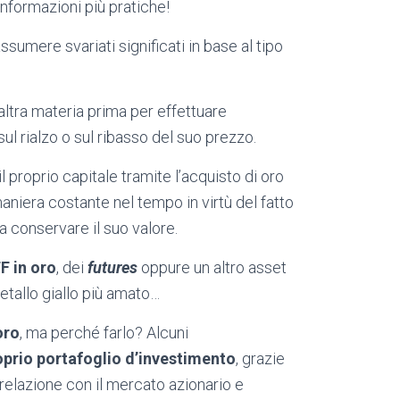
nformazioni più pratiche!
sumere svariati significati in base al tipo
ltra materia prima per effettuare
l rialzo o sul ribasso del suo prezzo.
 proprio capitale tramite l’acquisto di oro
maniera costante nel tempo in virtù del fatto
 a conservare il suo valore.
F in oro
, dei
futures
oppure un altro asset
metallo giallo più amato…
oro
, ma perché farlo? Alcuni
roprio portafoglio d’investimento
, grazie
rrelazione con il mercato azionario e