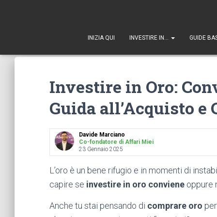
1
INIZIA QUI
INVESTIRE IN…
GUIDE BA
Investire in Oro: Co
Guida all’Acquisto e 
Davide Marciano
Co-fondatore di Affari Miei
23 Gennaio 2025
L’oro è un bene rifugio e in momenti di instab
capire se
investire in oro conviene
oppure 
Anche tu stai pensando di
comprare oro
per 