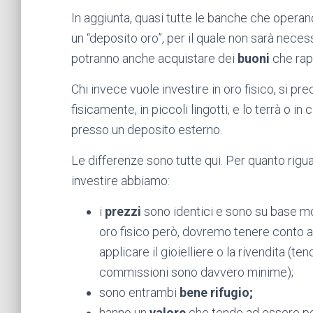
In aggiunta, quasi tutte le banche che operan
un “deposito oro”, per il quale non sarà necess
potranno anche acquistare dei
buoni
che rap
Chi invece vuole investire in oro fisico, si pr
fisicamente, in piccoli lingotti, e lo terrà o i
presso un deposito esterno.
Le differenze sono tutte qui. Per quanto rigu
investire abbiamo:
i
prezzi
sono identici e sono su base m
oro fisico però, dovremo tenere conto
applicare il gioielliere o la rivendita (te
commissioni sono davvero minime);
sono entrambi
bene rifugio;
hanno un
valore
che tende ad essere poc