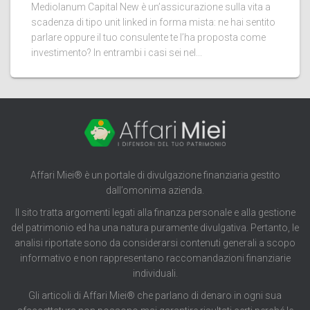
Mediolanum Capital New è un’assicurazione sulla vita a
scadenza di tipo unit linked in forma mista: ne hai sentito
parlare oppure il tuo consulente te l’ha proposta come
investimento? In entrambi i casi sei nel...
Affari Miei® è un portale di divulgazione finanziaria gestito
dall’omonima azienda.
Il sito tratta argomenti legati alla finanza personale e alla gestione
del patrimonio ed ha una natura puramente divulgativa. Pertanto, le
analisi riportate sono da considerarsi contenuti generali a scopo
informativo e non rappresentano raccomandazioni finanziarie
individuali.
Gli articoli di Affari Miei® che parlano di denaro in ogni sua