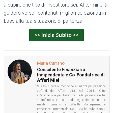
a capire che tipo di investitore sei. Al termine, ti
guiderò verso i contenuti migliori selezionati in
base alla tua situazione di partenza:
>> Inizia Subito <<
Maria Carrano
Consulente Finanziario
Indipendente e Co-Fondatrice di
Affari Miei
Si è avvicinata al mondo della finanza per passione
co-fondando Affari Miei nel 2014. Oltre
all'abilitazione per l'esercizio della professione ha
approfondito i suoi studi seguendo seminari e
master formativi in Wealth Management e
Protezione Patrimoniale. Nel 2023 ha pubblicato il