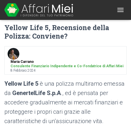
1
T
O
Yellow Life 5, Recensione della
G
G
Polizza: Conviene?
L
E
N
A
V
Maria Carrano
I
Consulente Finanziario Indipendente e Co-Fondatrice di Affari Miei
G
8 Febbraio 2024
A
T
Yellow Life 5
è una polizza multiramo emessa
I
da
GenertelLife S.p.A
., ed è pensata per
O
N
accedere gradualmente ai mercati finanziari e
proteggere i propri cari grazie alle
caratteristiche di un’assicurazione vita.