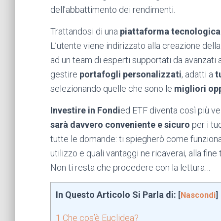
dell’abbattimento dei rendimenti.
Trattandosi di una
piattaforma tecnologica
L’utente viene indirizzato alla creazione dell
ad un team di esperti supportati da avanzati
gestire
portafogli personalizzati
, adatti a
t
selezionando quelle che sono le
migliori op
Investire in Fondi
ed ETF diventa così più vel
sarà davvero conveniente e sicuro
per i tu
tutte le domande: ti spiegherò come funziona 
utilizzo e quali vantaggi ne ricaverai, alla fin
Non ti resta che procedere con la lettura…
In Questo Articolo Si Parla di:
[
Nascondi
]
1
Che cos’è Euclidea?