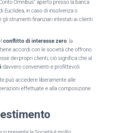
 “Conto Omnibus” aperto presso la banca
i Euclidea, in caso di insolvenza o
li strumenti finanziari intestati ai clienti
el
conflitto di interesse zero
:
la
tiene accordi con le società che offrono
se dei propri clienti, ciò significa che al
i
davvero convenienti e profittevoli.
iente può accedere liberamente alle
 operazioni effettuate e alla composizione
nvestimento
ui si presenta la Società è molto