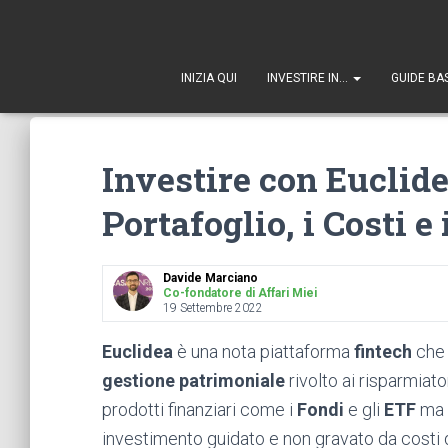
1
INIZIA QUI
INVESTIRE IN…
GUIDE BA
Investire con Euclide
Portafoglio, i Costi 
Davide Marciano
Co-fondatore di Affari Miei
19 Settembre 2022
Euclidea
è una nota piattaforma
fintech
che 
gestione patrimoniale
rivolto ai risparmiato
prodotti finanziari come i
Fondi
e gli
ETF
ma 
investimento guidato e non gravato da costi 