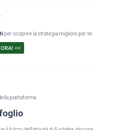
?
ti
per scoprire la strategia migliore per te.
 ORA! <<
ella piattaforma.
foglio
e il fulcro dell’attività di Euclidea; da cosa