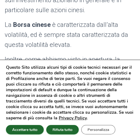
sull’investimento azionario in generale e in
particolare sulle azioni cinesi.
La
Borsa cinese
è caratterizzata dall’alta
volatilità, ed è sempre stata caratterizzata da
questa volatilità elevata.
Inoltre, come abbiamo visto in apertura, la
Questo Sito utilizza alcuni tipi di cookie tecnici necessari per il
situazione cinese è molto complessa, ed è
corretto funzionamento dello stesso, nonché cookie statistici e
di Profilazione anche di terze parti. Se vuoi negare il consenso
infatti caratterizzata da un profilo economico e
puoi cliccare su rifiuta e ciò comporterà il permanere delle
politico-sociale complicato.
impostazioni di default e dunque la continuazione della
navigazione in assenza di cookie o altri strumenti di
tracciamento diversi da quelli tecnici. Se vuoi accettare tutti i
Infatti la
Cina
è un paese ancora
relativamente
cookie clicca su accetta tutti, se invece vuoi autonomamente
selezionare i cookie da accettare clicca su personalizza. Se vuoi
giovane
, che deve raggiungere un suo
saperne di più consulta la
Privacy Policy
.
equilibrio, e non è ancora stabile come possono
Accettare tutto
Rifiuta tutto
Personalizza
essere invece i paese occidentali.