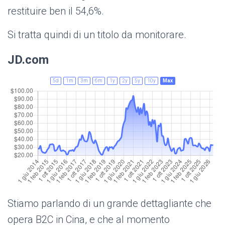
restituire ben il 54,6%.
Si tratta quindi di un titolo da monitorare.
JD.com
5d
1m
3m
6m
1y
2y
5y
10y
Max
Stiamo parlando di un grande dettagliante che
opera B2C in Cina, e che al momento