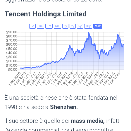
Tencent Holdings Limited
5d
1m
3m
6m
1y
2y
5y
10y
Max
È una società cinese che è stata fondata nel
1998 e ha sede a
Shenzhen.
Il suo settore è quello dei
mass media,
infatti
l’azienda commercializza diversi prodotti e