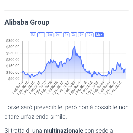
Alibaba Group
5d
1m
3m
6m
1y
2y
5y
10y
Max
Forse sarò prevedibile, però non è possibile non
citare un’azienda simile.
Si tratta di una
multinazionale
con sede a