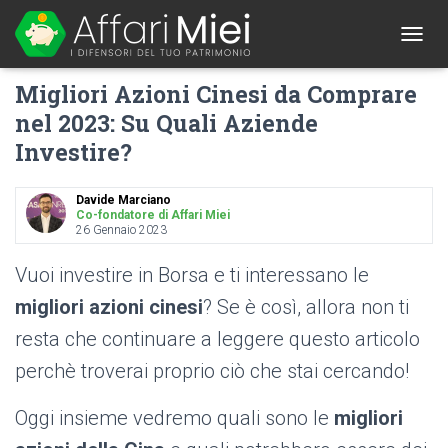
1
T
O
Migliori Azioni Cinesi da Comprare
G
G
nel 2023: Su Quali Aziende
L
Investire?
E
N
A
Davide Marciano
V
Co-fondatore di Affari Miei
I
26 Gennaio 2023
G
A
Vuoi investire in Borsa e ti interessano le
T
I
migliori azioni cinesi
? Se è così, allora non ti
O
resta che continuare a leggere questo articolo
N
perchè troverai proprio ciò che stai cercando!
Oggi insieme vedremo quali sono le
migliori