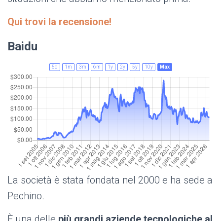
Qui trovi la recensione!
Baidu
5d
1m
3m
6m
1y
2y
5y
10y
Max
La società è stata fondata nel 2000 e ha sede a
Pechino.
È una delle
più grandi aziende tecnologiche al