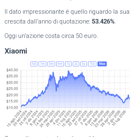
Il dato impressionante è quello riguardo la sua
crescita dall’anno di quotazione:
53.426%
.
Oggi un’azione costa circa 50 euro.
Xiaomi
5d
1m
3m
6m
1y
2y
5y
10y
Max