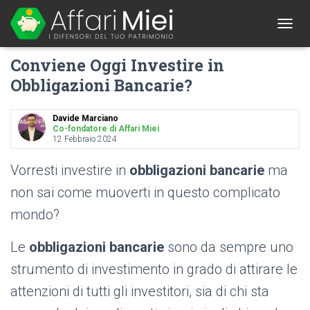
1
T
O
Conviene Oggi Investire in
G
G
Obbligazioni Bancarie?
L
E
N
Davide Marciano
A
Co-fondatore di Affari Miei
12 Febbraio 2024
V
I
G
Vorresti investire in
obbligazioni bancarie
ma
A
non sai come muoverti in questo complicato
T
I
mondo?
O
N
Le
obbligazioni bancarie
sono da sempre uno
strumento di investimento in grado di attirare le
attenzioni di tutti gli investitori, sia di chi sta