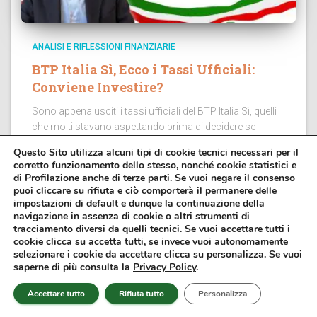
ANALISI E RIFLESSIONI FINANZIARIE
BTP Italia Sì, Ecco i Tassi Ufficiali:
Conviene Investire?
Sono appena usciti i tassi ufficiali del BTP Italia Sì, quelli
che molti stavano aspettando prima di decidere se
sottoscrivere oppure no questo strumento. Il MEF ha
Questo Sito utilizza alcuni tipi di cookie tecnici necessari per il
comunicato i tassi minimi garantiti e il collocamento...
corretto funzionamento dello stesso, nonché cookie statistici e
di Profilazione anche di terze parti. Se vuoi negare il consenso
puoi cliccare su rifiuta e ciò comporterà il permanere delle
impostazioni di default e dunque la continuazione della
navigazione in assenza di cookie o altri strumenti di
tracciamento diversi da quelli tecnici. Se vuoi accettare tutti i
cookie clicca su accetta tutti, se invece vuoi autonomamente
selezionare i cookie da accettare clicca su personalizza. Se vuoi
saperne di più consulta la
Privacy Policy
.
Accettare tutto
Rifiuta tutto
Personalizza