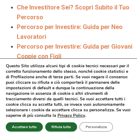
Che Investitore Sei? Scopri Subito il Tuo
Percorso
Percorso per Investire: Guida per Neo
Lavoratori
Percorso per Investire: Guida per Giovani
Coppie con Figli
Percorso per Investire: Guida per Mezza
Questo Sito utilizza alcuni tipi di cookie tecnici necessari per il
corretto funzionamento dello stesso, nonché cookie statistici e
Età
di Profilazione anche di terze parti. Se vuoi negare il consenso
puoi cliccare su rifiuta e ciò comporterà il permanere delle
Percorso per Investire: Guida per Over
impostazioni di default e dunque la continuazione della
navigazione in assenza di cookie o altri strumenti di
65
tracciamento diversi da quelli tecnici. Se vuoi accettare tutti i
cookie clicca su accetta tutti, se invece vuoi autonomamente
IMPORTANTE - I Tuoi Investimenti in
selezionare i cookie da accettare clicca su personalizza. Se vuoi
Banca non ti convincono? Scopri il
saperne di più consulta la
Privacy Policy
.
DOCUMENTO SEGRETO (che la tua banca
Accettare tutto
Rifiuta tutto
Personalizza
nasconde) in cui è spiegato tutto!