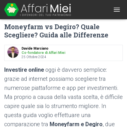
1
T
O
Moneyfarm vs Degiro? Quale
G
G
Scegliere? Guida alle Differenze
L
E
N
Davide Marciano
A
Co-fondatore di Affari Miei
25 Ottobre 2024
V
I
G
Investire online
oggi è davvero semplice:
A
grazie ad internet possiamo scegliere tra
T
I
numerose piattaforme e app per investimenti.
O
N
Ma proprio a causa della vasta scelta, è difficile
capire quale sia lo strumento migliore. In
questa guida voglio effettuare una
comparazione tra
Moneyfarm e Degiro
, due