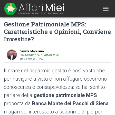
1
T
O
Gestione Patrimoniale MPS:
G
G
Caratteristiche e Opinioni, Conviene
L
Investire?
E
N
A
Davide Marciano
V
Co-fondatore di Affari Miei
I
18 Gennaio 2024
G
A
Il mare del risparmio gestito è così vasto che
T
I
per navigare a vista e non affogare occorrono
O
conoscenza e consapevolezza: se hai sentito
N
parlare della
gestione patrimoniale MPS
proposta da
Banca Monte dei Paschi di Siena
,
magari sei interessato a scoprirne di più per