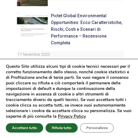
Pictet Global Environmental
Opportunities: Ecco Caratteristiche,
Rischi, Costi e Scenari di
Performance – Recensione
Completa
17 Novembre 2023
Questo Sito utilizza alcuni tipi di cookie tecnici necessari per il
Fondi Investimento BNL,
corretto funzionamento dello stesso, nonché cookie statistici e
Convengono? Opinioni e
di Profilazione anche di terze parti. Se vuoi negare il consenso
Caratteristiche
puoi cliccare su rifiuta e ciò comporterà il permanere delle
impostazioni di default e dunque la continuazione della
27 Marzo 2025
navigazione in assenza di cookie o altri strumenti di
tracciamento diversi da quelli tecnici. Se vuoi accettare tutti i
cookie clicca su accetta tutti, se invece vuoi autonomamente
Allianz Azioni America: Opinioni sul
selezionare i cookie da accettare clicca su personalizza. Se vuoi
Fondo Comune di Investimento
saperne di più consulta la
Privacy Policy
.
28 Gennaio 2022
Accettare tutto
Rifiuta tutto
Personalizza