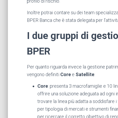
profilo di rischio.
Inoltre potrai contare su dei team specializ
BPER Banca che è stata delegata per l’attività
I due gruppi di gesti
BPER
Per quanto riguarda invece la gestione patri
vengono definiti
Core
e
Satellite
:
Core
: presenta 3 macrofamiglie e 10 lin
offrire una soluzione adeguata ad ogni in
trovare la linea più adatta a soddisfare i 
per tipologia di mercati e strumenti finan
per ricercare il corretto obiettivo di re