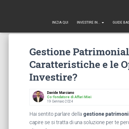
1
INIZIA QUI
INVESTIRE IN…
GUIDE BA
Gestione Patrimonial
Caratteristiche e le 
Investire?
Davide Marciano
Co-fondatore di Affari Miei
19 Gennaio 2024
Hai sentito parlare della
gestione patrimon
capire se si tratta di una soluzione per te pe