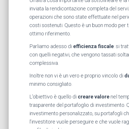
Un’altra cosa importante da sottolineare è la
inviata la rendicontazione completa del servizi
operazioni che sono state effettuate nel period
costi sostenuti. Questo è un buon modo per te
ottimo riferimento.
Parliamo adesso di
efficienza fiscale
: si tr
con quelli negativi, che vengono tassati solta
complessiva.
Inoltre non vi è un vero e proprio vincolo di
d
minimo consigliato.
L’obiettivo è quello di
creare valore
nel temp
trasparente del portafoglio di investimento. Q
investimento personalizzato, su portafogli ch
l’investitore vuole perseguire e che vuole rag