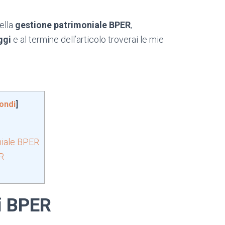
ella
gestione patrimoniale BPER
,
ggi
e al termine dell’articolo troverai le mie
ondi
]
niale BPER
ER
i BPER