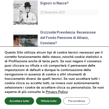
Signori si Nasce?
22 Novembre 2021
Orizzonte Previdenza: Recensione
del Fondo Pensione di Allianz,
Conviene?
Questo Sito utilizza alcuni tipi di cookie tecnici necessari per il
5 Marzo 2025
corretto funzionamento dello stesso, nonché cookie statistici e
di Profilazione anche di terze parti. Se vuoi negare il consenso
Una BOMBA Pronta a Esplodere!
puoi cliccare su rifiuta e ciò comporterà il permanere delle
impostazioni di default e dunque la continuazione della
15 Novembre 2021
navigazione in assenza di cookie o altri strumenti di
tracciamento diversi da quelli tecnici. Se vuoi accettare tutti i
cookie clicca su accetta tutti, se invece vuoi autonomamente
selezionare i cookie da accettare clicca su personalizza. Se vuoi
saperne di più consulta la
Privacy Policy
.
UniCredit Pensione P.I.P. CNP:
Conviene la Previdenza
Accettare tutto
Rifiuta tutto
Personalizza
Complementare di CNP Vita?