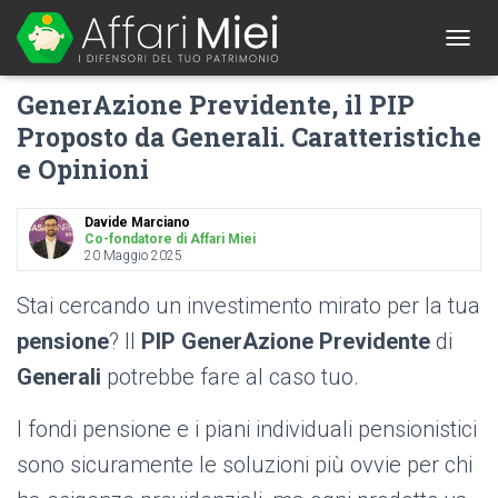
1
T
O
GenerAzione Previdente, il PIP
G
G
Proposto da Generali. Caratteristiche
L
e Opinioni
E
N
A
Davide Marciano
V
Co-fondatore di Affari Miei
I
20 Maggio 2025
G
A
Stai cercando un investimento mirato per la tua
T
I
pensione
? Il
PIP GenerAzione Previdente
di
O
Generali
potrebbe fare al caso tuo.
N
I fondi pensione e i piani individuali pensionistici
sono sicuramente le soluzioni più ovvie per chi