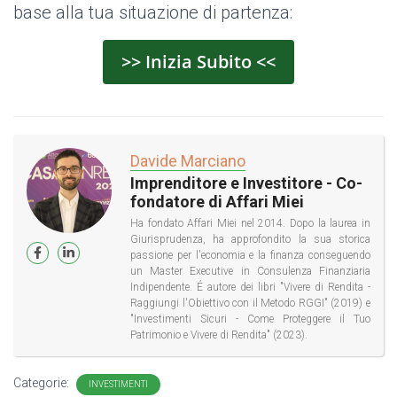
base alla tua situazione di partenza:
>> Inizia Subito <<
Davide Marciano
Imprenditore e Investitore - Co-
fondatore di Affari Miei
Ha fondato Affari Miei nel 2014. Dopo la laurea in
Giurisprudenza, ha approfondito la sua storica
passione per l'economia e la finanza conseguendo
un Master Executive in Consulenza Finanziaria
Indipendente. É autore dei libri "Vivere di Rendita -
Raggiungi l'Obiettivo con il Metodo RGGI" (2019) e
"Investimenti Sicuri - Come Proteggere il Tuo
Patrimonio e Vivere di Rendita" (2023).
Categorie:
INVESTIMENTI