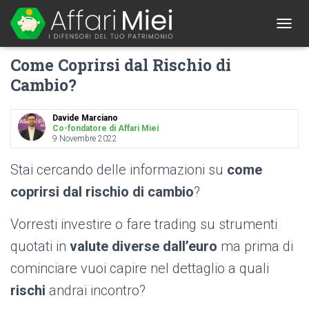
1
T
O
Come Coprirsi dal Rischio di
G
G
Cambio?
L
E
N
Davide Marciano
A
Co-fondatore di Affari Miei
9 Novembre 2022
V
I
G
Stai cercando delle informazioni su
come
A
coprirsi dal rischio di cambio
?
T
I
O
Vorresti investire o fare trading su strumenti
N
quotati in
valute diverse dall’euro
ma prima di
cominciare vuoi capire nel dettaglio a quali
rischi
andrai incontro?