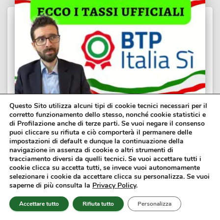
Questo Sito utilizza alcuni tipi di cookie tecnici necessari per il
corretto funzionamento dello stesso, nonché cookie statistici e
ANALISI E RIFLESSIONI FINANZIARIE
di Profilazione anche di terze parti. Se vuoi negare il consenso
BTP Italia Sì, Ecco i Tassi Ufficiali:
puoi cliccare su rifiuta e ciò comporterà il permanere delle
impostazioni di default e dunque la continuazione della
Conviene Investire?
navigazione in assenza di cookie o altri strumenti di
tracciamento diversi da quelli tecnici. Se vuoi accettare tutti i
Sono appena usciti i tassi ufficiali del BTP Italia Sì, quelli
cookie clicca su accetta tutti, se invece vuoi autonomamente
che molti stavano aspettando prima di decidere se
selezionare i cookie da accettare clicca su personalizza. Se vuoi
sottoscrivere oppure no questo strumento. Il MEF ha
saperne di più consulta la
Privacy Policy
.
comunicato i tassi minimi garantiti e il collocamento...
Accettare tutto
Rifiuta tutto
Personalizza