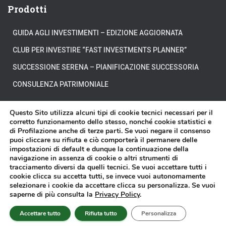
Prodotti
GUIDA AGLI INVESTIMENTI – EDIZIONE AGGIORNATA
CLUB PER INVESTIRE “FAST INVESTMENTS PLANNER”
SUCCESSIONE SERENA – PIANIFICAZIONE SUCCESSORIA
CONSULENZA PATRIMONIALE
Questo Sito utilizza alcuni tipi di cookie tecnici necessari per il
corretto funzionamento dello stesso, nonché cookie statistici e
di Profilazione anche di terze parti. Se vuoi negare il consenso
CHI SIAMO
DOVE SIAMO
DICONO DI NOI
puoi cliccare su rifiuta e ciò comporterà il permanere delle
impostazioni di default e dunque la continuazione della
navigazione in assenza di cookie o altri strumenti di
DISCLAIMER
CONTATTI
VIDEO
tracciamento diversi da quelli tecnici. Se vuoi accettare tutti i
cookie clicca su accetta tutti, se invece vuoi autonomamente
selezionare i cookie da accettare clicca su personalizza. Se vuoi
Affari Miei® è un marchio registrato di proprietà della Affari Miei S.r.l. - P.
saperne di più consulta la
Privacy Policy
.
IVA 11603570018 - Sede in Torino presso Corso Francesco Ferrucci n.112 -
Copyright © 2014-2025 -
Privacy Policy
-
Cookie Policy
Accettare tutto
Rifiuta tutto
Personalizza