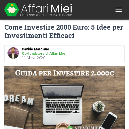
1
T
O
Come Investire 2000 Euro: 5 Idee per
G
G
Investimenti Efficaci
L
E
N
Davide Marciano
A
Co-fondatore di Affari Miei
11 Marzo 2020
V
I
G
A
T
I
O
N