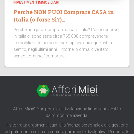
INVESTIMENTI IMMOBILIARI
Perché NON PUOI Comprare CASA in
Italia (o forse Sì?)…
Perché non puoi comprare casa in Italia? L’anno scorso
in Italia ci sono state circa 765.000 compravendite
immobiliari. Un numero che stupisce chiunque abbia
sentito, negli ultimi anni, il ritornello ormai diventato
senso comune: “comprare...
Affari Miei® è un portale di divulgazione finanziaria gestito
dall’omonima azienda.
Il sito tratta argomenti legati alla finanza personale e alla gestione
del patrimonio ed ha una natura puramente divulgativa. Pertanto, le