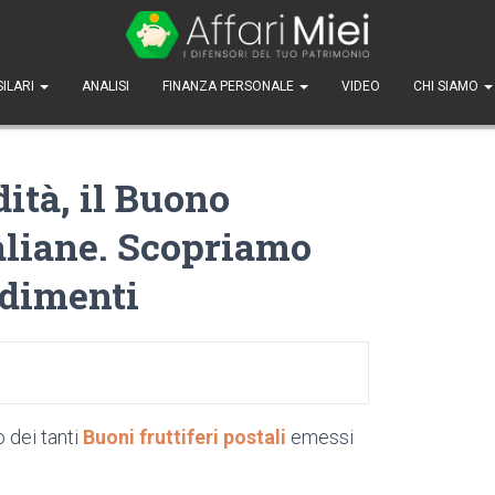
SILARI
ANALISI
FINANZA PERSONALE
VIDEO
CHI SIAMO
ità, il Buono
taliane. Scopriamo
ndimenti
o dei tanti
Buoni fruttiferi postali
emessi