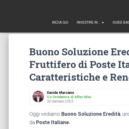
1
INIZIA QUI
INVESTIRE IN…
GUIDE BA
Buono Soluzione Ered
Fruttifero di Poste I
Caratteristiche e Re
Davide Marciano
Co-fondatore di Affari Miei
30 Gennaio 2023
Oggi vediamo
Buono Soluzione Eredità
, un
da
Poste Italiane.