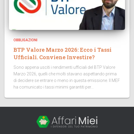
OBBLIGAZIONI
BTP Valore Marzo 2026: Ecco i Tassi
Ufficiali. Conviene Investire?
Sono appena usciti i rendimenti ufficiali del BTP Valore
Marzo 2026, quelli che molti stavano aspettando prima
di decidere se entrare o meno in questa emissione. Il MEF
ha comunicato i tassi minimi garantiti per...