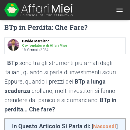
1
T
O
BTp in Perdita: Che Fare?
G
G
L
Davide Marciano
E
Co-fondatore di Affari Miei
N
18 Gennaio 2024
A
V
I
BTp
sono tra gli strumenti più amati dagli
I
G
italiani, quando si parla di investimenti sicuri.
A
Eppure, quando i prezzi dei
BTp a lunga
T
I
scadenza
crollano, molti investitori si fanno
O
N
prendere dal panico e si domandano:
BTp in
perdita… Che fare?
In Questo Articolo Si Parla di:
[
Nascondi
]