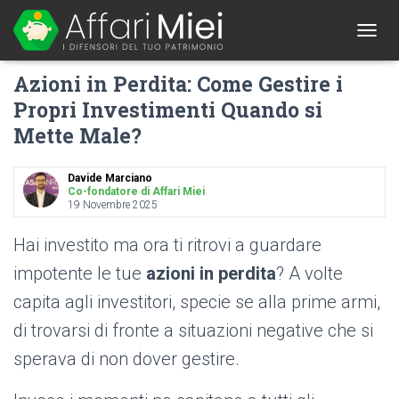
1
T
O
Azioni in Perdita: Come Gestire i
G
G
Propri Investimenti Quando si
L
Mette Male?
E
N
A
Davide Marciano
V
Co-fondatore di Affari Miei
I
19 Novembre 2025
G
A
Hai investito ma ora ti ritrovi a guardare
T
I
impotente le tue
azioni in perdita
? A volte
O
capita agli investitori, specie se alla prime armi,
N
di trovarsi di fronte a situazioni negative che si
sperava di non dover gestire.