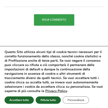
Questo Sito utilizza alcuni tipi di cookie tecnici necessari per il
Cerca su Affari Miei:
corretto funzionamento dello stesso, nonché cookie statistici e
di Profilazione anche di terze parti. Se vuoi negare il consenso
puoi cliccare su rifiuta e ciò comporterà il permanere delle
Cerca …
impostazioni di default e dunque la continuazione della
navigazione in assenza di cookie o altri strumenti di
tracciamento diversi da quelli tecnici. Se vuoi accettare tutti i
cookie clicca su accetta tutti, se invece vuoi autonomamente
selezionare i cookie da accettare clicca su personalizza. Se vuoi
saperne di più consulta la
Privacy Policy
.
Potrebbero interessarti
Accettare tutto
Rifiuta tutto
Personalizza
Migliori Azioni sulle Utilities da