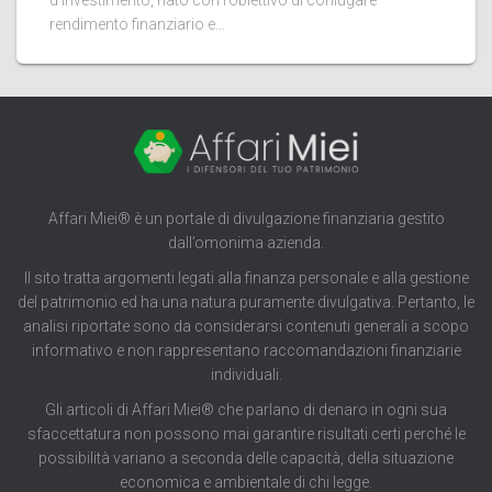
d’investimento, nato con l’obiettivo di coniugare
rendimento finanziario e...
Affari Miei® è un portale di divulgazione finanziaria gestito
dall’omonima azienda.
Il sito tratta argomenti legati alla finanza personale e alla gestione
del patrimonio ed ha una natura puramente divulgativa. Pertanto, le
analisi riportate sono da considerarsi contenuti generali a scopo
informativo e non rappresentano raccomandazioni finanziarie
individuali.
Gli articoli di Affari Miei® che parlano di denaro in ogni sua
sfaccettatura non possono mai garantire risultati certi perché le
possibilità variano a seconda delle capacità, della situazione
economica e ambientale di chi legge.