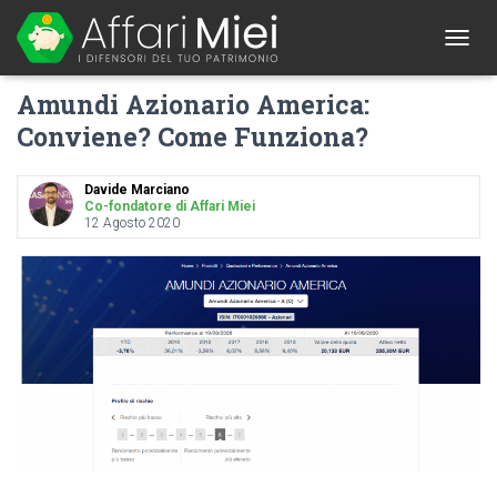
1
T
O
Amundi Azionario America:
G
G
Conviene? Come Funziona?
L
E
N
Davide Marciano
A
Co-fondatore di Affari Miei
12 Agosto 2020
V
I
G
A
T
I
O
N