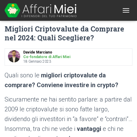
1
T
O
Migliori Criptovalute da Comprare
G
G
nel 2024: Quali Scegliere?
L
E
N
Davide Marciano
A
Co-fondatore di Affari Miei
18 Gennaio 2023
V
I
G
Quali sono le
migliori criptovalute da
A
comprare? Conviene investire in crypto?
T
I
O
Sicuramente ne hai sentito parlare: a partire dal
N
2009 le criptovalute si sono fatte largo,
dividendo gli investitori in “a favore” e “contrari”…
Insomma, tra chi ne vede i
vantaggi
e chi ne