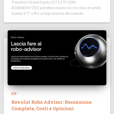
Transition Global Equity UCITS ETF (ISIN:
IE00BMDWYZ92) potrebbe essere ciò che stai cercando.
Questo ETF offre un’esposizione alle aziende...
ETF
Revolut Robo Advisor: Recensione
Completa, Costi e Opinioni