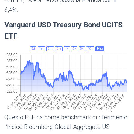
con il 7,1% e al terzo posto la Francia con il
6,4%.
Vanguard USD Treasury Bond UCITS
ETF
5d
1m
3m
6m
1y
2y
5y
10y
Max
Questo ETF ha come benchmark di riferimento
l’indice
Bloomberg Global Aggregate US