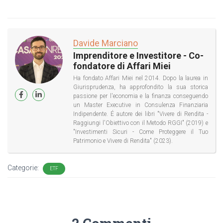
Davide Marciano
Imprenditore e Investitore - Co-
fondatore di Affari Miei
Ha fondato Affari Miei nel 2014. Dopo la laurea in
Giurisprudenza, ha approfondito la sua storica
passione per l'economia e la finanza conseguendo
un Master Executive in Consulenza Finanziaria
Indipendente. É autore dei libri "Vivere di Rendita -
Raggiungi l'Obiettivo con il Metodo RGGI" (2019) e
"Investimenti Sicuri - Come Proteggere il Tuo
Patrimonio e Vivere di Rendita" (2023).
Categorie:
ETF