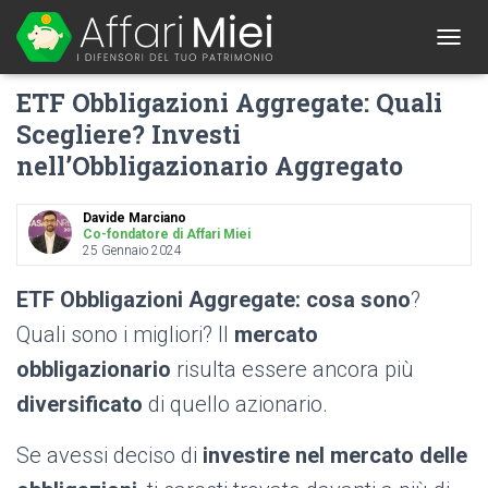
1
T
O
ETF Obbligazioni Aggregate: Quali
G
G
Scegliere? Investi
L
nell’Obbligazionario Aggregato
E
N
A
Davide Marciano
V
Co-fondatore di Affari Miei
I
25 Gennaio 2024
G
A
ETF
Obbligazioni Aggregate: cosa sono
?
T
I
Quali sono i migliori? Il
mercato
O
obbligazionario
risulta essere ancora più
N
diversificato
di quello azionario.
Se avessi deciso di
investire nel mercato delle