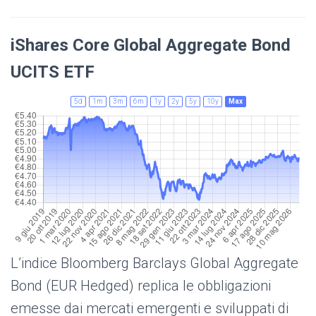
iShares Core Global Aggregate Bond
UCITS ETF
5d
1m
3m
6m
1y
2y
5y
10y
Max
L’indice Bloomberg Barclays Global Aggregate
Bond (EUR Hedged) replica le obbligazioni
emesse dai mercati emergenti e sviluppati di