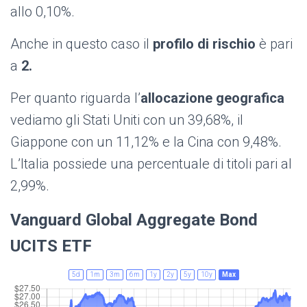
allo 0,10%.
Anche in questo caso il
profilo di rischio
è pari
a
2.
Per quanto riguarda l’
allocazione geografica
vediamo gli Stati Uniti con un 39,68%, il
Giappone con un 11,12% e la Cina con 9,48%.
L’Italia possiede una percentuale di titoli pari al
2,99%.
Vanguard Global Aggregate Bond
UCITS ETF
5d
1m
3m
6m
1y
2y
5y
10y
Max