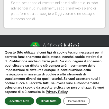
Se stai pensando di investire online e di affidarti a un robo
advisor per i tuoi investimenti, sappi che il web è pieno di
piattaforme tra cui scegliere. Oggi vedremo nel dettaglio
la recensione di...
Questo Sito utilizza alcuni tipi di cookie tecnici necessari per il
corretto funzionamento dello stesso, nonché cookie statistici e
di Profilazione anche di terze parti. Se vuoi negare il consenso
Affari Miei® è un portale di divulgazione finanziaria gestito
puoi cliccare su rifiuta e ciò comporterà il permanere delle
dall’omonima azienda.
impostazioni di default e dunque la continuazione della
navigazione in assenza di cookie o altri strumenti di
Il sito tratta argomenti legati alla finanza personale e alla gestione
tracciamento diversi da quelli tecnici. Se vuoi accettare tutti i
del patrimonio ed ha una natura puramente divulgativa. Pertanto, le
cookie clicca su accetta tutti, se invece vuoi autonomamente
analisi riportate sono da considerarsi contenuti generali a scopo
selezionare i cookie da accettare clicca su personalizza. Se vuoi
informativo e non rappresentano raccomandazioni finanziarie
saperne di più consulta la
Privacy Policy
.
individuali.
Accettare tutto
Rifiuta tutto
Personalizza
Gli articoli di Affari Miei® che parlano di denaro in ogni sua