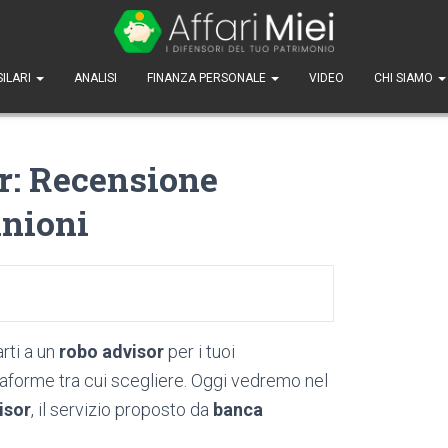
SILARI
ANALISI
FINANZA PERSONALE
VIDEO
CHI SIAMO
r: Recensione
inioni
arti a un
robo advisor
per i tuoi
ttaforme tra cui scegliere. Oggi vedremo nel
isor
, il servizio proposto da
banca