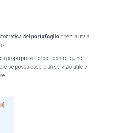
automatica del
portafoglio
che ti aiuta a
to.
o i propri pro e i propri contro, quindi
ere se possa essere un servizio utile o
re.
di
]