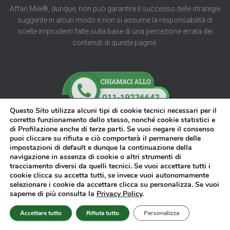
Affari Miei®, dunque, non può garantire il successo delle strategie
suggerite in alcun modo e non si assume la responsabilità di
scelte imprudenti fatte sulla base di una percezione errata dei
contenuti di queste pagine.
Questo Sito utilizza alcuni tipi di cookie tecnici necessari per il
corretto funzionamento dello stesso, nonché cookie statistici e
di Profilazione anche di terze parti. Se vuoi negare il consenso
puoi cliccare su rifiuta e ciò comporterà il permanere delle
Prodotti
impostazioni di default e dunque la continuazione della
navigazione in assenza di cookie o altri strumenti di
GUIDA AGLI INVESTIMENTI – EDIZIONE AGGIORNATA
tracciamento diversi da quelli tecnici. Se vuoi accettare tutti i
cookie clicca su accetta tutti, se invece vuoi autonomamente
CLUB PER INVESTIRE “FAST INVESTMENTS PLANNER”
selezionare i cookie da accettare clicca su personalizza. Se vuoi
saperne di più consulta la
Privacy Policy
.
SUCCESSIONE SERENA – PIANIFICAZIONE SUCCESSORIA
Accettare tutto
Rifiuta tutto
Personalizza
CONSULENZA PATRIMONIALE