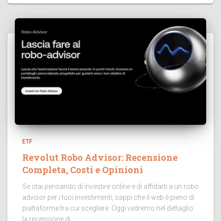
ETF
Revolut Robo Advisor: Recensione
Completa, Costi e Opinioni
Se stai pensando di investire online e di affidarti a un robo
advisor per i tuoi investimenti, sappi che il web è pieno di
piattaforme tra cui scegliere. Oggi vedremo nel dettaglio
la recensione di...