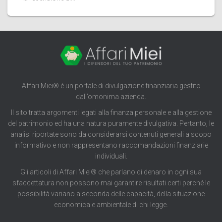
Affari Miei® è un portale di divulgazione finanziaria gestito
dall’omonima azienda.
Il sito tratta argomenti legati alla finanza personale e alla gestione
del patrimonio ed ha una natura puramente divulgativa. Pertanto, le
analisi riportate sono da considerarsi contenuti generali a scopo
informativo e non rappresentano raccomandazioni finanziarie
individuali.
Gli articoli di Affari Miei® che parlano di denaro in ogni sua
sfaccettatura non possono mai garantire risultati certi perché le
possibilità variano a seconda delle capacità, della situazione
economica e ambientale di chi legge.