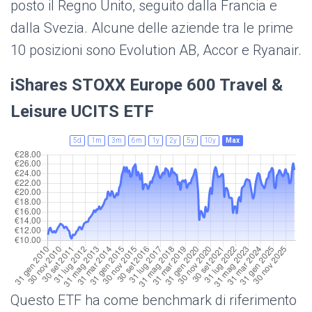
posto il Regno Unito, seguito dalla Francia e
dalla Svezia. Alcune delle aziende tra le prime
10 posizioni sono Evolution AB, Accor e Ryanair.
iShares STOXX Europe 600 Travel &
Leisure UCITS ETF
5d
1m
3m
6m
1y
2y
5y
10y
Max
Questo ETF ha come benchmark di riferimento