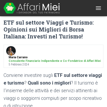
1
T
O
ETF sul settore Viaggi e Turismo:
G
G
Opinioni sui Migliori di Borsa
L
Italiana: Investi nel Turismo!
E
N
A
V
I
G
Maria Carrano
Consulente Finanziario Indipendente e Co-Fondatrice di Affari Miei
A
5 Febbraio 2024
T
I
Conviene investire sugli
ETF sul settore viaggi
O
N
e turismo
?
Quali sono i migliori
? Il turismo è
l’insieme delle attività e dei servizi attinenti ai
viaggi o soggiorni compiuti per scopo ricreativo
o di istruzione.