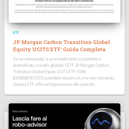
ETF
JP Morgan Carbon Transition Global
Equity UCITS ETF: Guida Completa
Se sei interessato a un investimento sostenibile e
diversificato a livello globale, l’ETF JP Morgan Carbon
Transition Global Equity UCITS ETF (ISIN:
IE00BMDWYZ92) potrebbe essere ciò che stai cercando.
Questo ETF offre un’esposizione alle aziende...