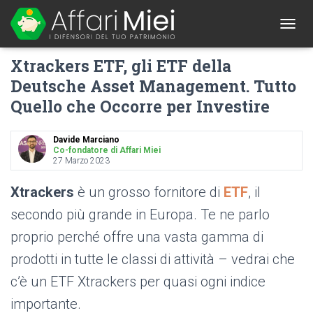
1
T
O
Xtrackers ETF, gli ETF della
G
G
Deutsche Asset Management. Tutto
L
Quello che Occorre per Investire
E
N
A
Davide Marciano
V
Co-fondatore di Affari Miei
I
27 Marzo 2023
G
A
Xtrackers
è un grosso fornitore di
ETF
,
il
T
I
secondo più grande in Europa. Te ne parlo
O
proprio perché offre una vasta gamma di
N
prodotti in tutte le classi di attività – vedrai che
c’è un ETF Xtrackers per quasi ogni indice
importante.