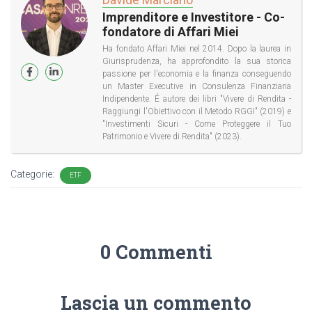
Imprenditore e Investitore - Co-
fondatore di Affari Miei
Ha fondato Affari Miei nel 2014. Dopo la laurea in
Giurisprudenza, ha approfondito la sua storica
passione per l'economia e la finanza conseguendo
un Master Executive in Consulenza Finanziaria
Indipendente. É autore dei libri "Vivere di Rendita -
Raggiungi l'Obiettivo con il Metodo RGGI" (2019) e
"Investimenti Sicuri - Come Proteggere il Tuo
Patrimonio e Vivere di Rendita" (2023).
Categorie:
ETF
0 Commenti
Lascia un commento