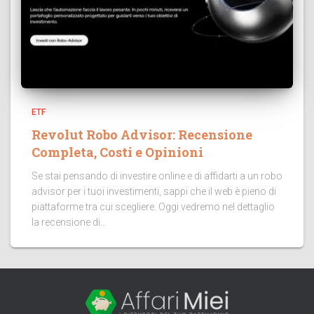
ETF
Revolut Robo Advisor: Recensione
Completa, Costi e Opinioni
Se stai pensando di investire online e di affidarti a un robo
advisor per i tuoi investimenti, sappi che il web è pieno di
piattaforme tra cui scegliere. Oggi vedremo nel dettaglio
la recensione di...